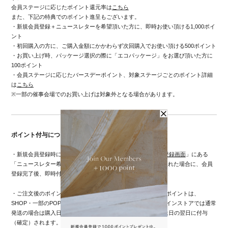
会員ステージに応じたポイント還元率は
こちら
また、下記の特典でのポイント進呈もございます。
・新規会員登録＋ニュースレターを希望頂いた方に、即時お使い頂ける1,000ポイ
ント
・初回購入の方に、ご購入金額にかかわらず次回購入でお使い頂ける500ポイント
・お買い上げ時、パッケージ選択の際に「エコパッケージ」をお選び頂いた方に
100ポイント
・会員ステージに応じたバースデーポイント、対象ステージごとのポイント詳細
は
こちら
※一部の催事会場でのお買い上げは対象外となる場合があります。
ポイント付与について
・新規会員登録時に付与される1000ポイントは、「
新規会員登録画面
」にある
「ニュースレター希望」の項目で「希望する」にチェックを入れた場合に、会員
登録完了後、即時付与されます。
・ご注文後のポイント、および初回購入の方に付与される500ポイントは、
SHOP・一部のPOP UP SHOPでの購入では即時付与、オンラインストアでは通常
発送の場合は購入日から14日後、予約商品、オーダー品は発送日の翌日に付与
（確定）されます。