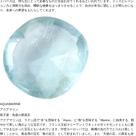
トパーズは、持ち主にとって必要なものと出会わせてくれる石といわれています。インスピレーシ
ョン力と洞察力を高め、曖昧な物事をはっきりさせることで、自分が本当に望むことが明らかにな
り、未来への希望をもたらしてくれます。
AQUAMARINE
アクアマリン
双子座・魚座の星座石
アクアマリンは、ラテン語で"水"を意味する「Aqua」と"海"を意味する「Marine」に由来する、穏
やかで美しい海のような宝石です。フランス王妃マリーアントワネットがダイヤモンドとともに愛
してやまなかった宝石ともいわれています。中世ヨーロッパでは、蝋燭の光の下でとりわけ美しく
輝くことから、夜会用の宝石「夜の女王」として好まれていました。また「天使の石」の異名も持