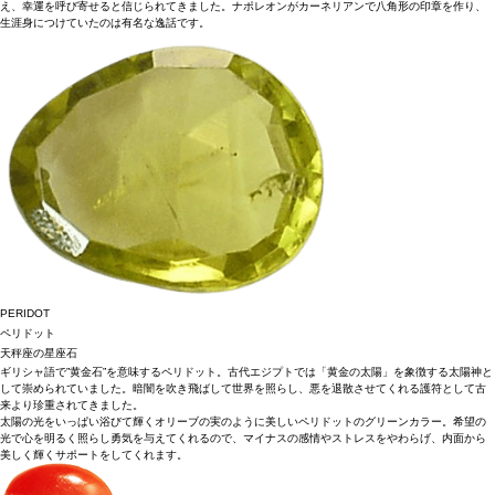
え、幸運を呼び寄せると信じられてきました。ナポレオンがカーネリアンで八角形の印章を作り、
生涯身につけていたのは有名な逸話です。
PERIDOT
ペリドット
天秤座の星座石
ギリシャ語で”黄金石”を意味するペリドット。古代エジプトでは「黄金の太陽」を象徴する太陽神と
して崇められていました。暗闇を吹き飛ばして世界を照らし、悪を退散させてくれる護符として古
来より珍重されてきました。
太陽の光をいっぱい浴びて輝くオリーブの実のように美しいペリドットのグリーンカラー。希望の
光で心を明るく照らし勇気を与えてくれるので、マイナスの感情やストレスをやわらげ、内面から
美しく輝くサポートをしてくれます。