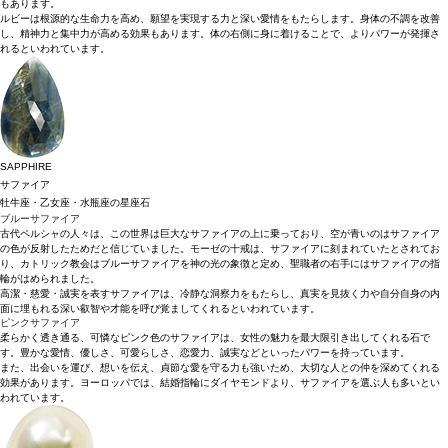
もあります。
ルビーは根源的な生命力を高め、願望を実現する力と深い愛情をもたらします。身体の不調を改善
し、精神力と集中力が高める効果もあります。体の右側に身に着けることで、よりパワーが発揮さ
れるといわれています。
SAPPHIRE
サファイア
牡牛座・乙女座・水瓶座の星座石
ブルーサファイア
古代ペルシャの人々は、この世界は巨大なサファイアの上に乗っており、空が青いのはサファイア
の色が反射したためだと信じていました。モーゼの十戒は、サファイアに刻まれていたとされてお
り、カトリック教会はブルーサファイアを神の光の象徴と定め、聖職者の右手にはサファイアの指
輪がはめられました。
高潔・慈愛・誠実を表すサファイアは、冷静な洞察力をもたらし、真実を見抜く力や自分自身の内
面に埋もれる深い叡智や才能を呼び覚ましてくれるといわれています。
ピンクサファイア
柔らかく透き通る、可憐なピンク色のサファイアは、女性の魅力を最大限引き出してくれる石で
す。豊かな愛情、優しさ、可愛らしさ、恋愛力、誠実などといったパワーを持っています。
また、出会いを運び、想いを伝え、貞節な愛を守る力も強いため、大切な人との仲を深めてくれる
効果があります。ヨーロッパでは、結婚指輪にダイヤモンドより、サファイアを選ぶ人も多いとい
われています。