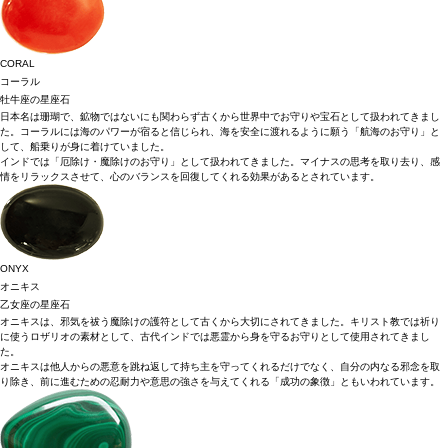
CORAL
コーラル
牡牛座の星座石
日本名は珊瑚で、鉱物ではないにも関わらず古くから世界中でお守りや宝石として扱われてきまし
た。コーラルには海のパワーが宿ると信じられ、海を安全に渡れるように願う「航海のお守り」と
して、船乗りが身に着けていました。
インドでは「厄除け・魔除けのお守り」として扱われてきました。マイナスの思考を取り去り、感
情をリラックスさせて、心のバランスを回復してくれる効果があるとされています。
ONYX
オニキス
乙女座の星座石
オニキスは、邪気を祓う魔除けの護符として古くから大切にされてきました。キリスト教では祈り
に使うロザリオの素材として、古代インドでは悪霊から身を守るお守りとして使用されてきまし
た。
オニキスは他人からの悪意を跳ね返して持ち主を守ってくれるだけでなく、自分の内なる邪念を取
り除き、前に進むための忍耐力や意思の強さを与えてくれる「成功の象徴」ともいわれています。