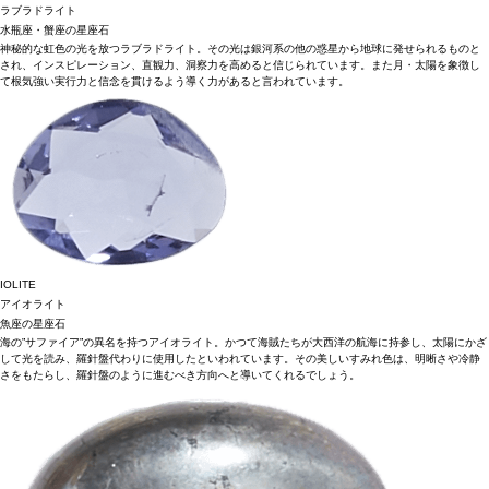
ラブラドライト
水瓶座・蟹座の星座石
神秘的な虹色の光を放つラブラドライト。その光は銀河系の他の惑星から地球に発せられるものと
され、インスピレーション、直観力、洞察力を高めると信じられています。また月・太陽を象徴し
て根気強い実行力と信念を貫けるよう導く力があると言われています。
IOLITE
アイオライト
魚座の星座石
海の”サファイア”の異名を持つアイオライト。かつて海賊たちが大西洋の航海に持参し、太陽にかざ
して光を読み、羅針盤代わりに使用したといわれています。その美しいすみれ色は、明晰さや冷静
さをもたらし、羅針盤のように進むべき方向へと導いてくれるでしょう。