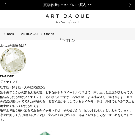
夏季休業についてのご案内 >>
Back
ARTIDA OUD
Stones
Stones
あなたの星座石は？
DIAMOND
ダイヤモンド
牡羊座・獅子座・天秤座の星座石
数十億年もさかのぼる太古の昔、地下百数十キロメートルの環境で、高い圧力と温度が加わって偶
然結晶したものがダイヤモンド。そのほんの一部が、地殻変動により地表近くに運ばれます。数々
の偶然が重なってできた神秘の石。現在私達が手にしているダイヤモンドは、最低でも9億年以上も
地中深く眠っていたものです。
地球上で最も硬い宝石であるダイヤモンドは、その硬さから「固い絆を結ぶ」といわれています。
永遠に美しく光り輝けるダイヤは、宝石の王様と呼ばれ、何者にも征服しえない強い力をもつ石で
す。