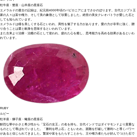
牡牛座・蟹座・山羊座の星座石
エメラルドの最古の記録は、紀元前4000年頃のバビロニアにまでさかのぼります。古代エジプト王
家の人々は富や権力、そして美の象徴として珍重しました。絶世の美女クレオパトラが愛した石と
しても知られています。
エメラルドは瞳を美しくする石といわれ、異性を魅了する力があります。愛の力が非常に強く、贈
り合うことは愛と献身を意味するといわれています。
また古来より治療・治癒の石として使われ、疲れた心を癒し、思考能力を高める効果があるといわ
れています。
RUBY
ルビー
牡羊座・獅子座・蠍座の星座石
鮮烈な華やかさと希少性から「宝石の女王」の名を持ち、古代インドではダイヤモンドより貴重な
ものとして尊ばれていました。「勝利を呼ぶ石」ともいわれ、困難を打破して勝利へと導くパワー
があると信じられてきました。繁栄や富をもたらすことから、王や権力者たちが好んでつけた石で