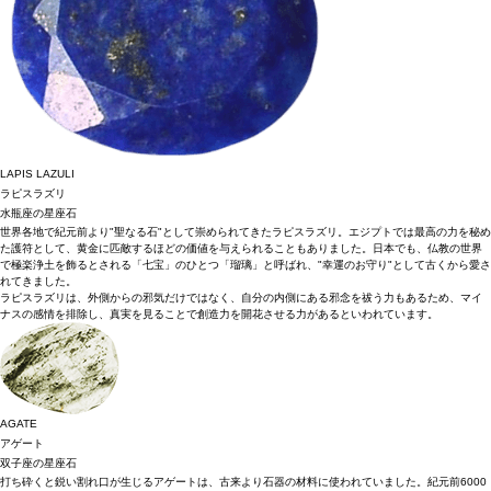
LAPIS LAZULI
ラピスラズリ
水瓶座の星座石
世界各地で紀元前より"聖なる石"として崇められてきたラピスラズリ。エジプトでは最高の力を秘め
た護符として、黄金に匹敵するほどの価値を与えられることもありました。日本でも、仏教の世界
で極楽浄土を飾るとされる「七宝」のひとつ「瑠璃」と呼ばれ、"幸運のお守り"として古くから愛さ
れてきました。
ラピスラズリは、外側からの邪気だけではなく、自分の内側にある邪念を祓う力もあるため、マイ
ナスの感情を排除し、真実を見ることで創造力を開花させる力があるといわれています。
AGATE
アゲート
双子座の星座石
打ち砕くと鋭い割れ口が生じるアゲートは、古来より石器の材料に使われていました。紀元前6000