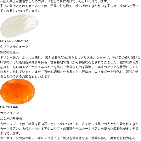
へ赴く兵士が生還するためのお守りとして身に着けていたといわれています。
実りの象徴とされるガーネットは、困難に打ち勝ち、積み上げてきた努力を実らせて成功へと導い
てくれるといわれています。
CRYSTAL QUARTZ
クリスタルクォーツ
魚座の星座石
ギリシャ語の「氷」に由来し、“透き通る氷”の意味をもつクリスタルクォーツ。呼び名の通り溶けな
い氷のような透明感や輝きを持ち、世界各地で古代から神聖な石とされてきました。強力な浄化力
を持ち、あらゆるマイナスエネルギーを払い、余分なものを排除して本来のクリアな状態にしてく
れるといわれています。また「万物を調和させる石」とも呼ばれ、エネルギーを強化し、調和させ
ることのできる万能な石といえます。
CARNELIAN
カーネリアン
乙女座の星座石
古代エジプトでは「幸運を呼ぶ石」として身につけられ、古くから世界中の人々から愛されてきた
カーネリアン。古代メソポタミアやエジプトの遺跡からはカーネリアンを使った装飾品が多く発見
されています。
カーネリアンの持つ明るいオレンジ色には「気分を高揚させる」効果があり、勇気と行動力を与