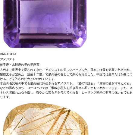
AMETHYST
アメジスト
射手座・水瓶座の星の星座石
古代より世界中で愛されてきた、アメジストの美しいパープル色。日本では最も気高い色とされ、
聖徳太子が定めた「冠位十二階」で最高位の色として崇められました。中国では皇帝だけが身につ
けることを許された色といわれています。
水晶の色変種の中でも最高位に評価されるアメジスト。「愛の守護石」「真実の愛を守りぬく石」
などの異名も持ち、ヨーロッパでは「素敵な恋人を招き寄せる石」ともいわれています。また、ス
トレスで疲れた心を癒し、穏やかな安らぎを与えてくれる、ヒーリング効果の非常に強い石でもあ
ります。