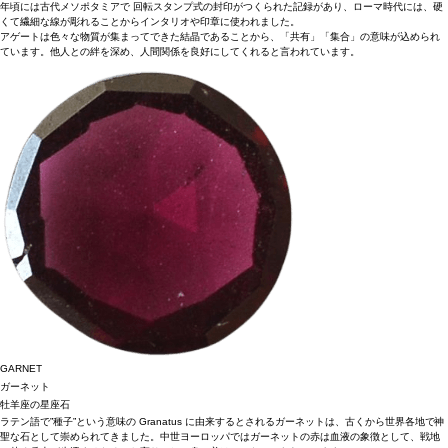
年頃には古代メソポタミアで 回転スタンプ式の封印がつくられた記録があり、ローマ時代には、硬
くて繊細な線が彫れることからインタリオや印章に使われました。
アゲートは色々な物質が集まってできた結晶であることから、「共有」「集合」の意味が込められ
ています。他人との絆を深め、人間関係を良好にしてくれると言われています。
GARNET
ガーネット
牡羊座の星座石
ラテン語で”種子”という意味の Granatus に由来するとされるガーネットは、古くから世界各地で神
聖な石として崇められてきました。中世ヨーロッパではガーネットの赤は血液の象徴として、戦地