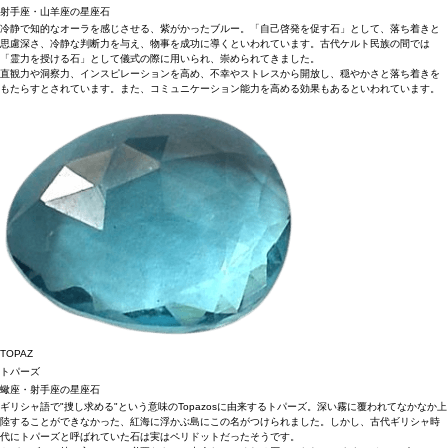
射手座・山羊座の星座石
冷静で知的なオーラを感じさせる、紫がかったブルー。「自己啓発を促す石」として、落ち着きと
思慮深さ、冷静な判断力を与え、物事を成功に導くといわれています。古代ケルト民族の間では
「霊力を授ける石」として儀式の際に用いられ、崇められてきました。
直観力や洞察力、インスピレーションを高め、不幸やストレスから開放し、穏やかさと落ち着きを
もたらすとされています。また、コミュニケーション能力を高める効果もあるといわれています。
TOPAZ
トパーズ
蠍座・射手座の星座石
ギリシャ語で"捜し求める"という意味のTopazosに由来するトパーズ。深い霧に覆われてなかなか上
陸することができなかった、紅海に浮かぶ島にこの名がつけられました。しかし、古代ギリシャ時
代にトパーズと呼ばれていた石は実はペリドットだったそうです。