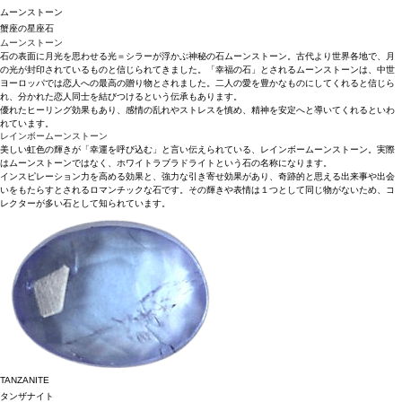
ムーンストーン
蟹座の星座石
ムーンストーン
石の表面に月光を思わせる光＝シラーが浮かぶ神秘の石ムーンストーン。古代より世界各地で、月
の光が封印されているものと信じられてきました。「幸福の石」とされるムーンストーンは、中世
ヨーロッパでは恋人への最高の贈り物とされました。二人の愛を豊かなものにしてくれると信じら
れ、分かれた恋人同士を結びつけるという伝承もあります。
優れたヒーリング効果もあり、感情の乱れやストレスを慎め、精神を安定へと導いてくれるといわ
れています。
レインボームーンストーン
美しい虹色の輝きが「幸運を呼び込む」と言い伝えられている、レインボームーンストーン。実際
はムーンストーンではなく、ホワイトラブラドライトという石の名称になります。
インスピレーション力を高める効果と、強力な引き寄せ効果があり、奇跡的と思える出来事や出会
いをもたらすとされるロマンチックな石です。その輝きや表情は１つとして同じ物がないため、コ
レクターが多い石として知られています。
TANZANITE
タンザナイト