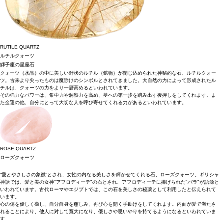
RUTILE QUARTZ
ルチルクォーツ
獅子座の星座石
クォーツ（水晶）の中に美しい針状のルチル（鉱物）が閉じ込められた神秘的な石、ルチルクォー
ツ。古来より尖ったものは魔除けのシンボルとされてきました。大自然の力によって形成されたル
チルは、クォーツの力をより一層高めるといわれています。
その強力なパワーは、集中力や洞察力を高め、夢への第一歩を踏み出す後押しをしてくれます。ま
た金運の他、自分にとって大切な人を呼び寄せてくれる力があるといわれています。
ROSE QUARTZ
ローズクォーツ
“愛とやさしさの象徴”とされ、女性の内なる美しさを輝かせてくれる石、ローズクォーツ。ギリシャ
神話では、愛と美の女神"アフロディーテ"の石とされ、アフロディーテに捧げられた"バラ"が語源と
いわれています。古代ローマやエジプトでは、この石を美しさの秘薬として利用したと伝えられて
います。
心の傷を優しく癒し、自分自身を慈しみ、再び心を開く手助けをしてくれます。内面が愛で満たさ
れることにより、他人に対して寛大になり、優しさや思いやりを持てるようになるといわれていま
す。