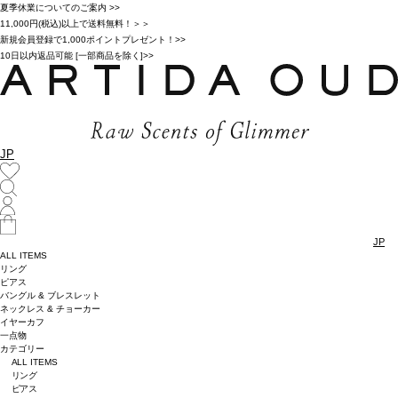
夏季休業についてのご案内 >>
11,000円(税込)以上で送料無料！＞＞
新規会員登録で1,000ポイントプレゼント！>>
10日以内返品可能 [一部商品を除く]>>
JP
JP
ALL ITEMS
リング
ピアス
バングル & ブレスレット
ネックレス & チョーカー
イヤーカフ
一点物
カテゴリー
ALL ITEMS
リング
ピアス