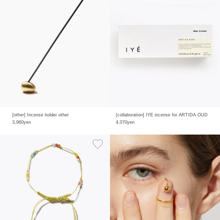
[other] Incense holder other
[collaboration] IYE incense for ARTIDA OUD
3,960yen
4,070yen