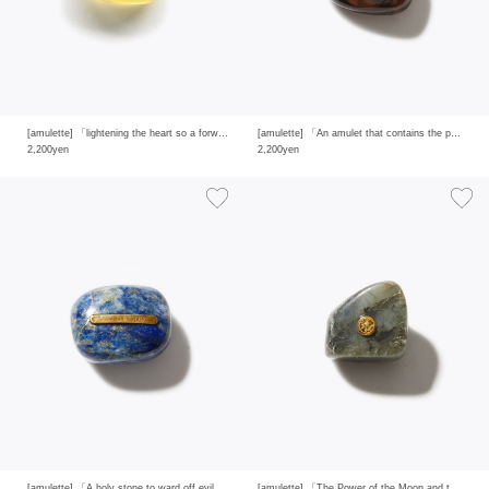
[amulette] 「lightening the heart so a forward-looking glow can rise」yellow quartz
[amulette] 「An amulet that contains the power of the earth」 smoky quartz
2,200yen
2,200yen
[amulette] 「A holy stone to ward off evil」 lapis lazuli
[amulette] 「The Power of the Moon and the Sun to Keep the Faith」 labradorite