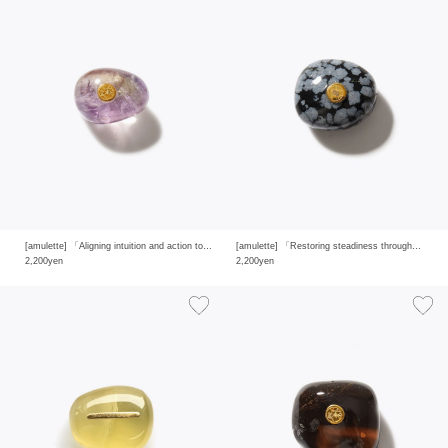
[amulette] 「Aligning intuition and action to clear away confusion」ametrine
[amulette] 「Restoring steadiness through protection and purification」snowflake obsidian
2,200yen
2,200yen