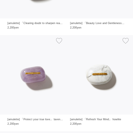
[amulette] 「Clearing doubt to sharpen reason and insight」sodalite
[amulette] 「Beauty Love and Gentleness」 rose quartz
2,200yen
2,200yen
[amulette] 「Protect your true love」 lavender amethyst
[amulette] 「Refresh Your Mind」 howlite
2,200yen
2,200yen