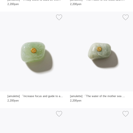
2,200yen
2,200yen
[amulette] 「Increase focus and guide to answers」 green aventurine
[amulette] 「The water of the mother sea that brings happiness」 aquamarine
2,200yen
2,200yen