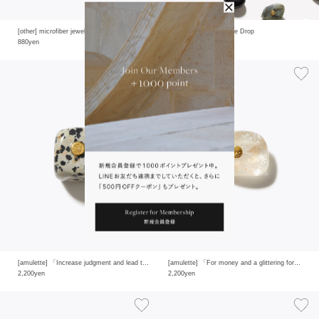
[other] microfiber jewelry cloth other goods
[amulette] Your Fortune Drop
880yen
2,200yen
[amulette] 「Increase judgment and lead to achieving goals」dalmatian jasper
[amulette] 「For money and a glittering fortune」gold rutilated quartz
2,200yen
2,200yen