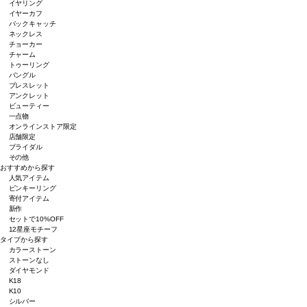
イヤリング
イヤーカフ
バックキャッチ
ネックレス
チョーカー
チャーム
トゥーリング
バングル
ブレスレット
アンクレット
ビューティー
一点物
オンラインストア限定
店舗限定
ブライダル
その他
おすすめから探す
人気アイテム
ピンキーリング
寄付アイテム
新作
セットで10%OFF
12星座モチーフ
タイプから探す
カラーストーン
ストーンなし
ダイヤモンド
K18
K10
シルバー