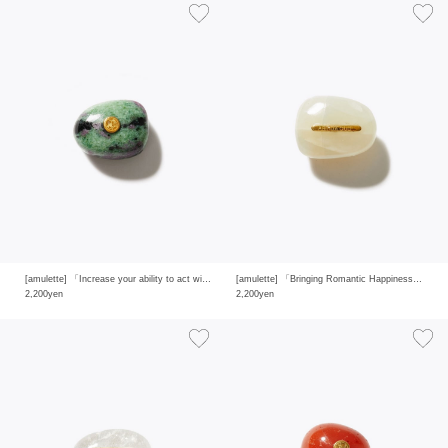
[amulette] 「Increase your ability to act with intuition」 ruby in zoisite
[amulette] 「Bringing Romantic Happiness」white moon stone
2,200yen
2,200yen