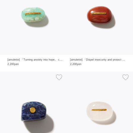
[amulette] 「Turning anxiety into hope」 chrysoprase
[amulette] 「Dispel insecurity and protect yourself」red jasper
2,200yen
2,200yen