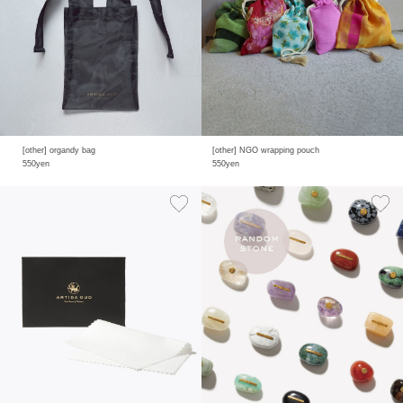
[other] organdy bag
[other] NGO wrapping pouch
550yen
550yen