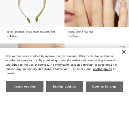
[I am donation] multi stone thin bracelet
[eden] dome nail ring
4,400yen
4,400yen
This website uses cookies to improve user experience. Click the button to choose
whether to agree or not. By continuing to use the website without making a selection,
you agree to the use of cookies.The information collected through cookies does not
contain any "personally identifiable information". Please see our
cookie policy
for
details.
Accept cookies
Decline cookies
Cookies Settings
[ancient] grain nail ring
[amulette」「Encourage harmony and refresh the body and mind」green onyx flower ring