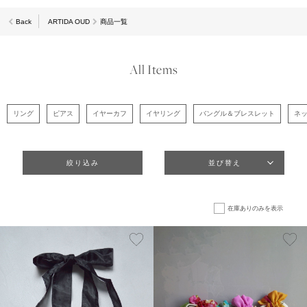
Back
ARTIDA OUD
商品一覧
All Items
リング
ピアス
イヤーカフ
イヤリング
バングル＆ブレスレット
ネ
絞り込み
並び替え
在庫ありのみを表示