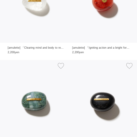
[amulette] 「Clearing mind and body to reveal one’s true strength」clear quartz
[amulette] 「Igniting action and a bright forward mind」carnelian
2,200yen
2,200yen