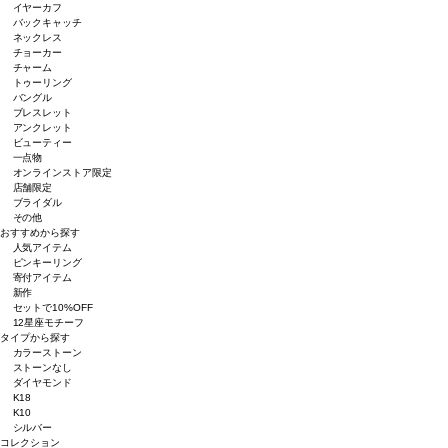
イヤーカフ
バックキャッチ
ネックレス
チョーカー
チャーム
トゥーリング
バングル
ブレスレット
アンクレット
ビューティー
一点物
オンラインストア限定
店舗限定
ブライダル
その他
おすすめから探す
人気アイテム
ピンキーリング
寄付アイテム
新作
セットで10%OFF
12星座モチーフ
タイプから探す
カラーストーン
ストーンなし
ダイヤモンド
K18
K10
シルバー
コレクション