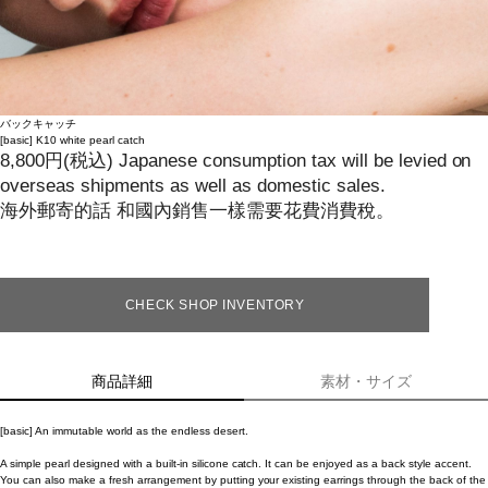
バックキャッチ
[basic]
K10 white pearl catch
8,800
円
(税込)
Japanese consumption tax will be levied on
overseas shipments as well as domestic sales.
海外郵寄的話 和國內銷售一樣需要花費消費稅。
CHECK SHOP INVENTORY
商品詳細
素材・サイズ
[basic] An immutable world as the endless desert.
A simple pearl designed with a built-in silicone catch. It can be enjoyed as a back style accent.
You can also make a fresh arrangement by putting your existing earrings through the back of the