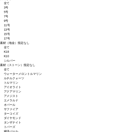
全て
3号
5号
7号
9号
11号
13号
15号
17号
素材（地金）
指定なし
全て
K18
K10
シルバー
素材（ストーン）
指定なし
全て
ウォーターメロントルマリン
ルチルクォーツ
トルマリン
アイオライト
アクアマリン
アメジスト
エメラルド
オパール
サファイア
ターコイズ
ダイヤモンド
タンザナイト
トパーズ
南洋パール