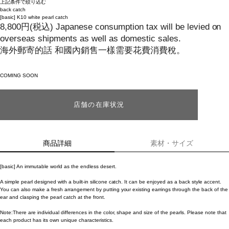
上記条件で絞り込む
back catch
[basic]
K10 white pearl catch
8,800
円
(税込)
Japanese consumption tax will be levied on
overseas shipments as well as domestic sales.
海外郵寄的話 和國內銷售一樣需要花費消費稅。
COMING SOON
店舗の在庫状況
商品詳細
素材・サイズ
[basic] An immutable world as the endless desert.
A simple pearl designed with a built-in silicone catch. It can be enjoyed as a back style accent.
You can also make a fresh arrangement by putting your existing earrings through the back of the
ear and clasping the pearl catch at the front.
Note:There are individual differences in the color, shape and size of the pearls. Please note that
each product has its own unique characteristics.