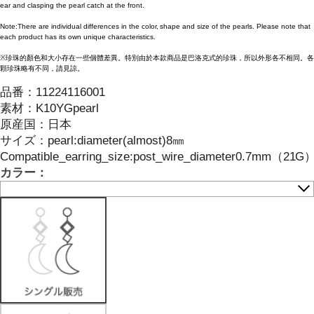
ear and clasping the pearl catch at the front.
Note:There are individual differences in the color, shape and size of the pearls. Please note that
each product has its own unique characteristics.
※珍珠的顏色和大小存在一些個體差異。特別由於本款商品是巴洛克式的珍珠，所以外形各不相同。各
顆珍珠略有不同，請見諒。
品番：
11224116001
素材：
K10YGpearl
原産国：
日本
サイズ
：
pearl:diameter(almost)8㎜
Compatible_earring_size:post_wire_diameter0.7mm（21G
カラー：