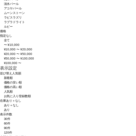
淡水パール
アコヤパール
ムーンストーン
ラピスラズリ
ラブラドライト
ルビー
価格
指定なし
全て
〜 ¥10,000
¥10,000 〜 ¥20,000
¥20,000 〜 ¥50,000
¥50,000 〜 ¥100,000
¥100,000 〜
表示設定
並び替え
人気順
新着順
価格の安い順
価格の高い順
人気順
お気に入り登録数順
在庫
あり＋なし
あり＋なし
あり
表示件数
30件
60件
90件
120件