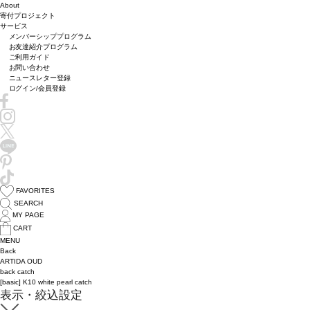
About
寄付プロジェクト
サービス
メンバーシッププログラム
お友達紹介プログラム
ご利用ガイド
お問い合わせ
ニュースレター登録
ログイン/会員登録
FAVORITES
SEARCH
MY PAGE
CART
MENU
Back
ARTIDA OUD
back catch
[basic] K10 white pearl catch
表示・絞込設定