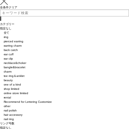
全条件クリア
カテゴリー
指定なし
全て
ring
pierced earring
earring charm
back catch
ear cuff
ear clip
necklace&choker
bangle&bracelet
charm
toe ring＆anklet
beauty
one of a kind
shop limited
online store limited
rental
Recommend for Lettering Customize
other
nail polish
hair accessory
nail ring
リング号数
指定なし