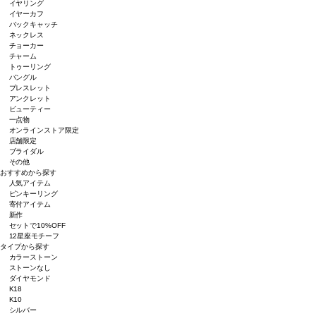
イヤリング
イヤーカフ
バックキャッチ
ネックレス
チョーカー
チャーム
トゥーリング
バングル
ブレスレット
アンクレット
ビューティー
一点物
オンラインストア限定
店舗限定
ブライダル
その他
おすすめから探す
人気アイテム
ピンキーリング
寄付アイテム
新作
セットで10%OFF
12星座モチーフ
タイプから探す
カラーストーン
ストーンなし
ダイヤモンド
K18
K10
シルバー