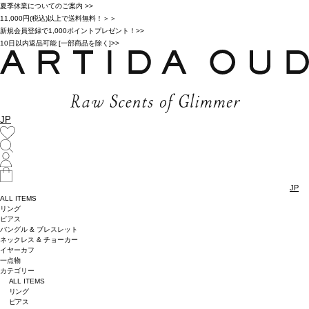
夏季休業についてのご案内 >>
11,000円(税込)以上で送料無料！＞＞
新規会員登録で1,000ポイントプレゼント！>>
10日以内返品可能 [一部商品を除く]>>
JP
JP
ALL ITEMS
リング
ピアス
バングル & ブレスレット
ネックレス & チョーカー
イヤーカフ
一点物
カテゴリー
ALL ITEMS
リング
ピアス