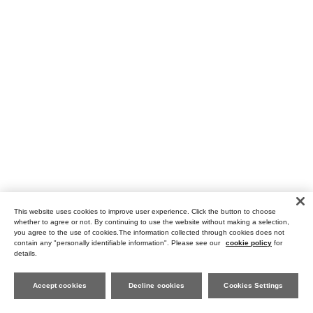
This website uses cookies to improve user experience. Click the button to choose
whether to agree or not. By continuing to use the website without making a selection,
you agree to the use of cookies.The information collected through cookies does not
contain any "personally identifiable information". Please see our
cookie policy
for
details.
Accept cookies
Decline cookies
Cookies Settings