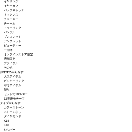
イヤリング
イヤーカフ
バックキャッチ
ネックレス
チョーカー
チャーム
トゥーリング
バングル
ブレスレット
アンクレット
ビューティー
一点物
オンラインストア限定
店舗限定
ブライダル
その他
おすすめから探す
人気アイテム
ピンキーリング
寄付アイテム
新作
セットで10%OFF
12星座モチーフ
タイプから探す
カラーストーン
ストーンなし
ダイヤモンド
K18
K10
シルバー