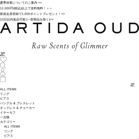
夏季休業についてのご案内 >>
11,000円(税込)以上で送料無料！＞＞
新規会員登録で1,000ポイントプレゼント！>>
10日以内返品可能 [一部商品を除く]>>
JP
JP
ALL ITEMS
リング
ピアス
バングル & ブレスレット
ネックレス & チョーカー
イヤーカフ
一点物
カテゴリー
ALL ITEMS
リング
ピアス