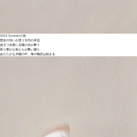
2024 Summerの旅
歴史の匂いが漂う古代の岸辺
波立つ水面に太陽の光が舞う
彩り豊かな魚たちが舞い踊り
あたたかな夕陽の中、海の物語は始まる