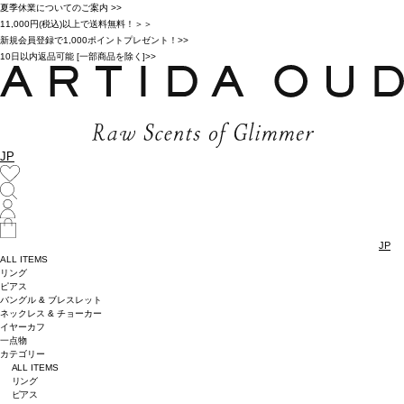
夏季休業についてのご案内 >>
11,000円(税込)以上で送料無料！＞＞
新規会員登録で1,000ポイントプレゼント！>>
10日以内返品可能 [一部商品を除く]>>
JP
JP
ALL ITEMS
リング
ピアス
バングル & ブレスレット
ネックレス & チョーカー
イヤーカフ
一点物
カテゴリー
ALL ITEMS
リング
ピアス