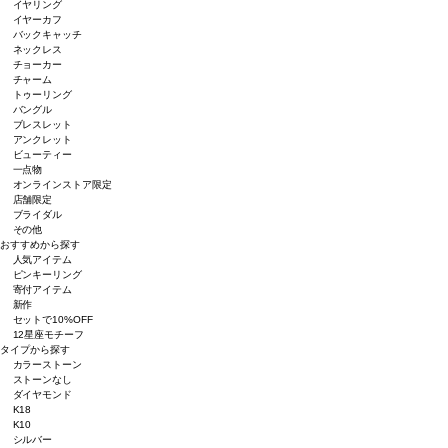
イヤリング
イヤーカフ
バックキャッチ
ネックレス
チョーカー
チャーム
トゥーリング
バングル
ブレスレット
アンクレット
ビューティー
一点物
オンラインストア限定
店舗限定
ブライダル
その他
おすすめから探す
人気アイテム
ピンキーリング
寄付アイテム
新作
セットで10%OFF
12星座モチーフ
タイプから探す
カラーストーン
ストーンなし
ダイヤモンド
K18
K10
シルバー