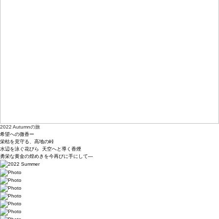
2022 Autumnの旅
希望への微香ー
栄枯を見守る、高地の峠
水辺を泳ぐ花びら 天空へと導く香煙
勇栄な黄金の煌めきを今再びに手にして―