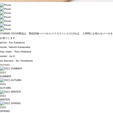
COMING SOON商品は、商品詳細ぺージからリクエストいただければ、 入荷時にお知らせメールを
お送りします。
photo :
Kei Sakakura
movie:
Takeshi Kawanaka
hair, make :
Yoko Hirakawa
model :
Ira K.
art direction :
Iku Yamakawa
Archives
2021
SUMMER
2021
AUTUMN
2021
WINTER
2022
SPRING