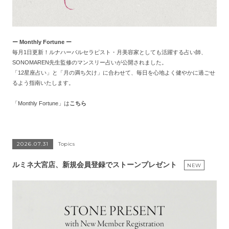
ー Monthly Fortune ー
毎月1日更新！ルナハーバルセラピスト・月美容家としても活躍する占い師、
SONOMAREN
先生監修のマンスリー占いが公開されました。
「12星座占い」と「月の満ち欠け」に合わせて、毎日を心地よく健やかに過ごせ
るよう指南いたします。
「Monthly Fortune」は
こちら
2026.07.31
Topics
ルミネ大宮店、新規会員登録でストーンプレゼント
NEW