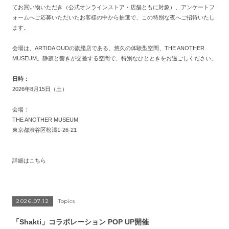
てお買い物いただき（公式オンラインストア・店舗ともに対象）、アンケートフ
ォームへご応募いただいたお客様の中から抽選で、この特別な夜へご招待いたし
ます。
会場は、ARTIDA OUDの旗艦店である、悠久の体験型空間、THE ANOTHER
MUSEUM。静寂と響きが交差する空間で、特別なひとときをお過ごしください。
日時：
2026年8月15日（土）
会場：
THE ANOTHER MUSEUM
東京都渋谷区松濤1-26-21
詳細はこちら
2026.07.12
Topics
「Shakti」コラボレーション POP UP開催