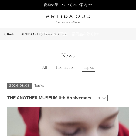
夏季休業についてのご案内 >>
11,000円(税込)以上で送料無料！＞＞
新規会員登録で1,000ポイントプレゼント！>>
10日以内返品可能 [一部商品を除く]>>
Back
ARTIDA OUD
News
Topics
News
All
Information
Topics
2026.08.03
Topics
THE ANOTHER MUSEUM 6th Anniversary
NEW