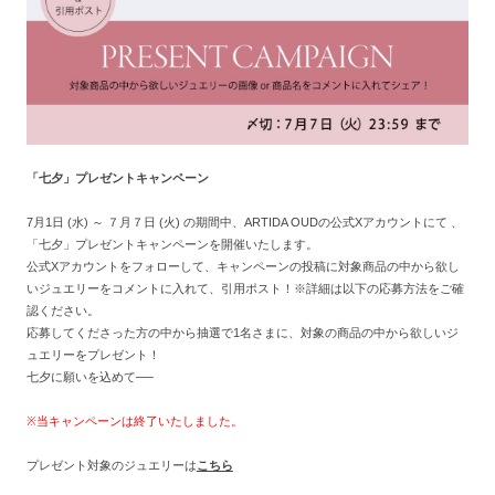
「七夕」
プレゼントキャンペーン
7
月
1
日
(
水
)
～
７
月
７
日
(
火
)
の期間中、ARTIDA OUDの公式
X
アカウントにて
、
「七夕」
プレゼントキャンペーンを開催いたします。
公式
X
アカウントをフォローして、キャンペーンの投稿に対象商品の中から欲し
いジュエリーをコメントに入れて、引用ポスト！※詳細は以下の応募方法をご確
認ください。
応募してくださった方の中から抽選で1名さまに、対象の商品の中から欲しいジ
ュエリーをプレゼント！
七夕に願いを込めて──
※当キャンペーンは終了いたしました。
プレゼント対象のジュエリーは
こちら