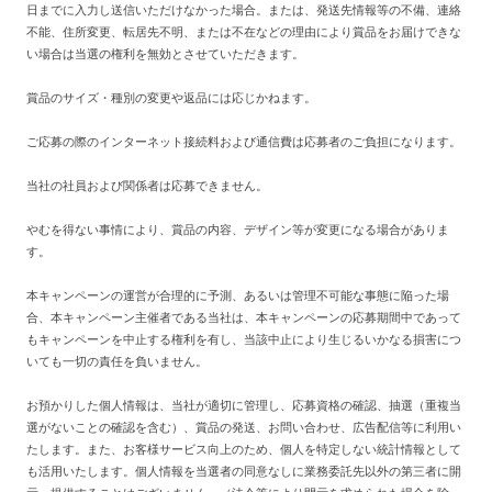
日までに入力し送信いただけなかった場合。または、発送先情報等の不備、連絡
不能、住所変更、転居先不明、または不在などの理由により賞品をお届けできな
い場合は当選の権利を無効とさせていただきます。
賞品のサイズ・種別の変更や返品には応じかねます。
ご応募の際のインターネット接続料および通信費は応募者のご負担になります。
当社の社員および関係者は応募できません。
やむを得ない事情により、賞品の内容、デザイン等が変更になる場合がありま
す。
本キャンペーンの運営が合理的に予測、あるいは管理不可能な事態に陥った場
合、本キャンペーン主催者である当社は、本キャンペーンの応募期間中であって
もキャンペーンを中止する権利を有し、当該中止により生じるいかなる損害につ
いても一切の責任を負いません。
お預かりした個人情報は、当社が適切に管理し、応募資格の確認、抽選（重複当
選がないことの確認を含む）、賞品の発送、お問い合わせ、広告配信等に利用い
たします。また、お客様サービス向上のため、個人を特定しない統計情報として
も活用いたします。個人情報を当選者の同意なしに業務委託先以外の第三者に開