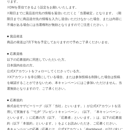
ります。
※DMを受信できるよう設定をお願いいたします。
※期日までに賞品送付先の情報を返信いただくと「当選確定」となります。（期
限日までに商品送付先の情報を入力し送信いただけなかった場合、または内容に
不備がある場合には当選権利が無効となりますのでご注意ください。）
■
賞品発送
商品の発送は
7
月下旬を予定しておりますので予めご了承くださいませ。
■ 応募資格
以下の応募規約に同意していただいた方。
日本国内在住の方。
公式Xアカウントをフォローしてくださっている方。
※Xアカウントを非公開にしている場合、または参加投稿を削除した場合は投稿
を確認することができないため、本キャンペーンにはご参加いただけません。当
選無効となりますので、ご了承ください。
■ 応募規約
株式会社サザビーリーグ（以下「当社」といいます。）が公式Xアカウントを活
用して実施する「“七夕” プレゼントキャンペーン」（以下、「本キャンペーン」
といいます。）に応募の方（以下、「応募者」といいます。）は、以下の応募規
約（以下「本規約」といいます。）をよくお読みいただき、ご応募ください。
本キャンペーンの応募（応募とは、公式Xアカウント「
@artidaoud
」が7/1 (水) に