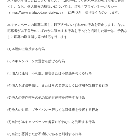
示・提供することはございません。（法令等により開示を求められた場合を除
く）。なお、個人情報の取扱いについては、当社「プライバシーポリシー
（https://www.artidaoud.com/privacy）」に基づき、取り扱うものとします。
本キャンペーンの応募に際し、以下各号のいずれかの行為を禁止します。なお、
応募者が以下各号のいずれかに該当する行為を行ったと判断した場合は、予告な
しに応募の取り消し等の対応を行います。
(1)本規約に違反する行為
(2)本キャンペーンの運営を妨げる行為
(3)他人に迷惑、不利益、損害または不快感を与える行為
(4)他人を誹謗中傷し、またはその名誉若しくは信用を毀損する行為
(5)他人の著作権その他の知的財産権を侵害する行為
(6)他人の財産、プライバシー若しくは肖像権を侵害する行為
(7)当社が本キャンペーンの趣旨に沿わないと判断する行為
(8)当社が悪質または不適切であると判断する行為