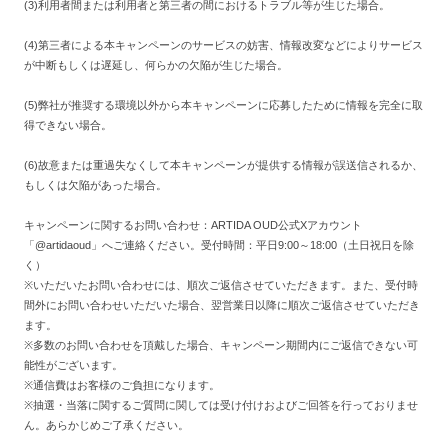
(3)利用者間または利用者と第三者の間におけるトラブル等が生じた場合。
(4)第三者による本キャンペーンのサービスの妨害、情報改変などによりサービス
が中断もしくは遅延し、何らかの欠陥が生じた場合。
(5)弊社が推奨する環境以外から本キャンペーンに応募したために情報を完全に取
得できない場合。
(6)故意または重過失なくして本キャンペーンが提供する情報が誤送信されるか、
もしくは欠陥があった場合。
キャンペーンに関するお問い合わせ：ARTIDA OUD公式Xアカウント
「
@artidaoud
」へご連絡ください。受付時間：平日9:00～18:00（土日祝日を除
く）
※いただいたお問い合わせには、順次ご返信させていただきます。また、受付時
間外にお問い合わせいただいた場合、翌営業日以降に順次ご返信させていただき
ます。
※多数のお問い合わせを頂戴した場合、キャンペーン期間内にご返信できない可
能性がございます。
※通信費はお客様のご負担になります。
※
抽選・当落に関するご質問に関しては受け付けおよびご回答を行っておりませ
ん。あらかじめご了承ください。