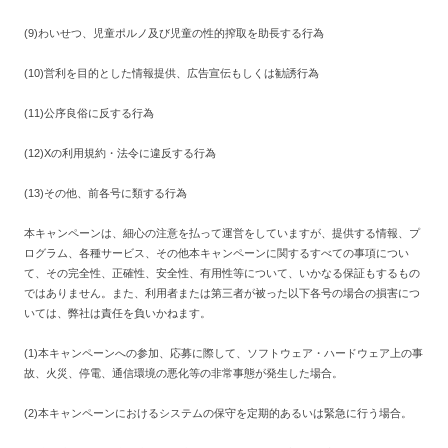
(9)わいせつ、児童ポルノ及び児童の性的搾取を助長する行為
(10)営利を目的とした情報提供、広告宣伝もしくは勧誘行為
(11)公序良俗に反する行為
(12)Xの利用規約・法令に違反する行為
(13)その他、前各号に類する行為
本キャンペーンは、細心の注意を払って運営をしていますが、提供する情報、プ
ログラム、各種サービス、その他本キャンペーンに関するすべての事項につい
て、その完全性、正確性、安全性、有用性等について、いかなる保証もするもの
ではありません。また、利用者または第三者が被った以下各号の場合の損害につ
いては、弊社は責任を負いかねます。
(1)本キャンペーンへの参加、応募に際して、ソフトウェア・ハードウェア上の事
故、火災、停電、通信環境の悪化等の非常事態が発生した場合。
(2)本キャンペーンにおけるシステムの保守を定期的あるいは緊急に行う場合。