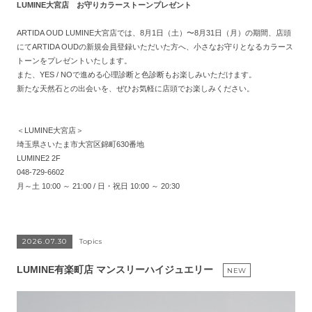
LUMINE大宮店 お守りカラーストーンプレゼント
ARTIDA OUD LUMINE大宮店では、8月1日（土）〜8月31日（月）の期間、店頭
にてARTIDA OUDの
新規
会員
登録
いただいた方へ、小さなお守りとなるカラース
トーンをプレゼントいたします。
また、YES / NOで進める心理診断と色診断もお楽しみいただけます。
新たな天然石との出会いを、ぜひお気軽に店頭でお楽しみください。
＜LUMINE大宮店＞
埼玉県さいたま市大宮区錦町630番地
LUMINE2 2F
048-729-6602
月～土 10:00 ～ 21:00 / 日・祝日 10:00 ～ 20:30
2026.07.30
Topics
LUMINE有楽町店 マンスリーハイジュエリー
NEW