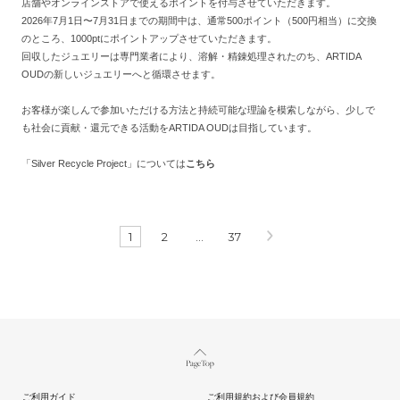
店舗やオンラインストアで使えるポイントを付与させていただきます。
2026年7月1日〜7月31日までの期間中は、通常500ポイント（500円相当）に交換
のところ、1000ptにポイントアップさせていただきます。
回収したジュエリーは専門業者により、溶解・精錬処理されたのち、ARTIDA
OUDの新しいジュエリーへと循環させます。
お客様が楽しんで参加いただける方法と持続可能な理論を模索しながら、少しで
も社会に貢献・還元できる活動をARTIDA OUDは目指しています。
「
Silver Recycle Project
」については
こちら
1
2
…
37
Page Top
ご利用ガイド
ご利用規約および会員規約