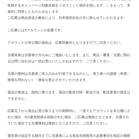
投稿するキャンペーン対象投稿をリポストした場合を指します。）をもって、本
規約に同意したものとみなします。
ご応募は商品発送の都合により、日本国内在住の方に限らせていただきます。
ご応募にはXアカウントが必要です。
アカウントが非公開の場合は、応募対象外となりますのでご注意ください。
当選発表は当選者の方のみにご連絡いたします。また、商品・審査・当選に関わ
るお問い合わせは一切お受けいたしかねますので、ご了承ください。
当選の権利は当選者ご本人のみが行使できるものとし、第三者への譲渡（有償・
無償を問わない）・換金を禁止させていただきます。
賞品の発送は、国内に限ります。賞品の配送日時・配送方法・配送業者の指定は
できません。
応募完了から賞品お受け取りまでの期間内に、一度でもアカウントを非公開にさ
れた場合、Xの参加投稿を削除された場合、ご応募は無効となります。当選され
ていた場合でも当選権利は無効となりますので、ご注意ください。
運営者が設定する期日までに当選者による発送先情報等の必要事項を指定の期限