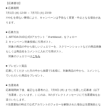
【応募要項】
■
応募期間
7
月
1
日
(
水
) 12:00
～
7
月
7
日
(
火
) 23:59
※やむを得ない事情により、キャンペーンは予告なく変更・中止となる場合があ
ります。
■
応募方法
1. ARTIDA OUD公式Xアカウント「
＠artidaoud
」をフォロー
2.
キャンペーン対象投稿に引用ポスト。
対象の商品の中から欲しいジュエリーを、スクリーンショットなどの商品画像
もしくは商品名をコメントに入れて引用ポスト。
対象のジュエリーは
こちら
■
プレゼント賞品
応募してくださった方の中から抽選で1名様に、対象商品の中から、コメントし
ていただいた商品をプレゼント。
■
当選発表
応募期間終了後、厳正なる選考の上、
7
月
9
日
(
木
)
までに当選した応募者（以下
「当選者」といいます。）にのみ、
X
のダイレクトメッセージにて当選通知をお
送りいたします。
※当選通知の時点で公式アカウントのフォローを解除された場合は当選無効とな