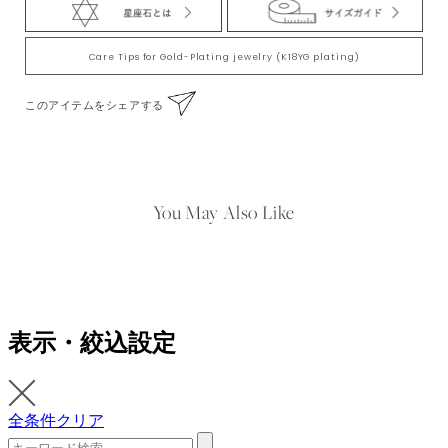
Care Tips for Gold-Plating jewelry (K18YG plating)
このアイテムをシェアする
You May Also Like