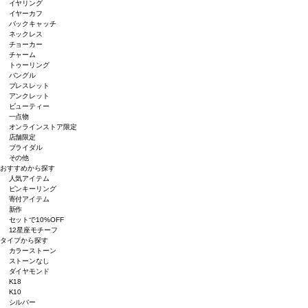
イヤリング
イヤーカフ
バックキャッチ
ネックレス
チョーカー
チャーム
トゥーリング
バングル
ブレスレット
アンクレット
ビューティー
一点物
オンラインストア限定
店舗限定
ブライダル
その他
おすすめから探す
人気アイテム
ピンキーリング
寄付アイテム
新作
セットで10%OFF
12星座モチーフ
タイプから探す
カラーストーン
ストーンなし
ダイヤモンド
K18
K10
シルバー