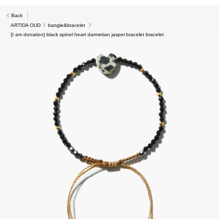
Back
ARTIDA OUD
bangle&bracelet
[I am donation] black spinel heart darmetian jasper bracelet bracelet