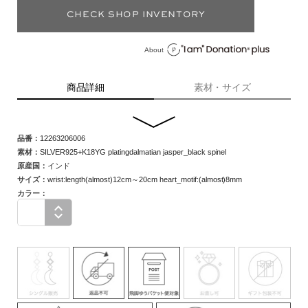
CHECK SHOP INVENTORY
About
商品詳細
素材・サイズ
品番：
12263206006
素材：
SILVER925+K18YG platingdalmatian jasper_black spinel
原産国：
インド
サイズ
：
wrist:length(almost)12cm～20cm heart_motif:(almost)8mm
カラー：