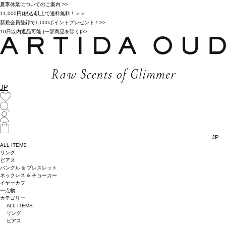
夏季休業についてのご案内 >>
11,000円(税込)以上で送料無料！＞＞
新規会員登録で1,000ポイントプレゼント！>>
10日以内返品可能 [一部商品を除く]>>
JP
JP
ALL ITEMS
リング
ピアス
バングル & ブレスレット
ネックレス & チョーカー
イヤーカフ
一点物
カテゴリー
ALL ITEMS
リング
ピアス