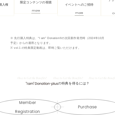
限定コンテンツの視聴
購入権
イベントへのご招待
more
more
c
※ 先行購入特典は、“I am” Donation®の次回新作発売時（2024年10月
予定）からの適用となります。
※ vol.1 の特典限定動画は、即時ご覧いただけます。
How to Get the Benefits?
How to Get the Benefits?
How to Get the Benefi
の特典を得るには？
ARTIDA OUD
“I am” Donation
会員登録
アイテムのご購入歴