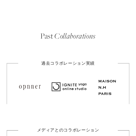
bene
w
a
fits
y
a
、
R
Collaborations
Past
i
e
K
i
m
o
過去コラボレーション実績
t
o
、
N
a
t
s
u
k
o
S
h
o
メディアとのコラボレーション
j