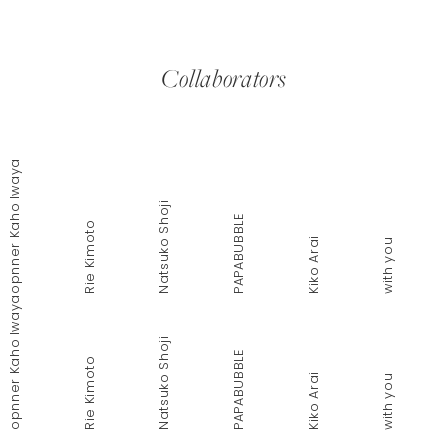
Collaborators
with
コ
you
ラ
ボ
opnner Kaho Iwaya
who
レ
ー
has
タ
Natsuko Shoji
“I am”
PAPABUBBLE
ー
Rie Kimoto
紹
with
Kiko Arai
Dona
with you
介
you
tion
o
p
Plus
opnner Kaho Iwaya
who
n
bene
n
has
e
Natsuko Shoji
fits
“I am”
PAPABUBBLE
r
Rie Kimoto
K
Kiko Arai
Dona
with you
a
tion
h
o
Plus
I