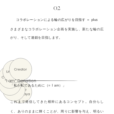
02
コラボレーションによる輪の広がりを目指す ＝ plus
さまざまなコラボレーション企画を実施し、新たな輪の広
がり、そして連鎖を目指します。
Creator
University
Company
“I am” Donation
Brand
「私が私であるために（= I am）」
opnner
Artist
Kaho Iwaya
これまで発信してきた根幹にあるコンセプト。自分らし
く、ありのままに輝くことが、周りに影響を与え、明るい