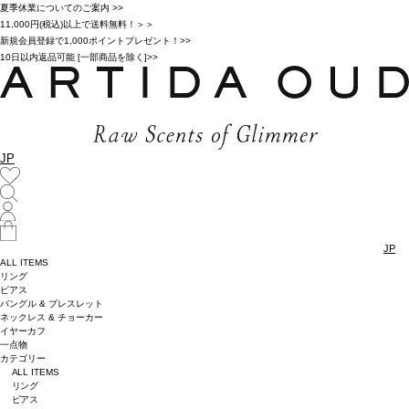
夏季休業についてのご案内 >>
11,000円(税込)以上で送料無料！＞＞
新規会員登録で1,000ポイントプレゼント！>>
10日以内返品可能 [一部商品を除く]>>
JP
JP
ALL ITEMS
リング
ピアス
バングル & ブレスレット
ネックレス & チョーカー
イヤーカフ
一点物
カテゴリー
ALL ITEMS
リング
ピアス