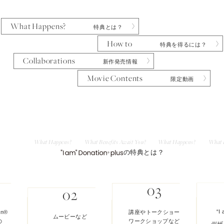
What Happens?
特典とは？
How to
特典を得るには？
Collaborations
新作発売情報
Movie Contents
限定動画
What
Happens?
What Benefits Await You?
What Happens?
What B
の特典とは？
“I
on®
講座やトークショー
ムービーなど
の
ワークショップなど
デザ