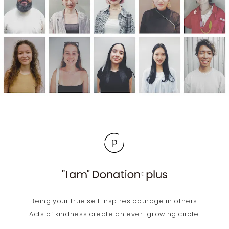
“
I
a
m
Being your true self inspires courage in others.
”
Acts of kindness create an ever-growing circle.
D
o