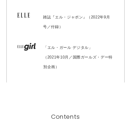
i
雑誌『エル・ジャポン』（2022年9月
号／付録）
「エル・ガール デジタル」
（2021年10月／国際ガールズ・デー特
別企画）
Contents