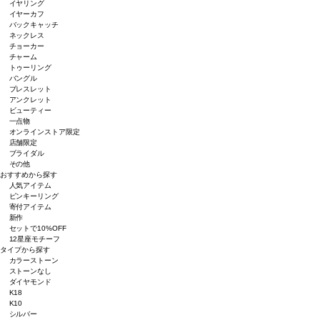
イヤリング
イヤーカフ
バックキャッチ
ネックレス
チョーカー
チャーム
トゥーリング
バングル
ブレスレット
アンクレット
ビューティー
一点物
オンラインストア限定
店舗限定
ブライダル
その他
おすすめから探す
人気アイテム
ピンキーリング
寄付アイテム
新作
セットで10%OFF
12星座モチーフ
タイプから探す
カラーストーン
ストーンなし
ダイヤモンド
K18
K10
シルバー