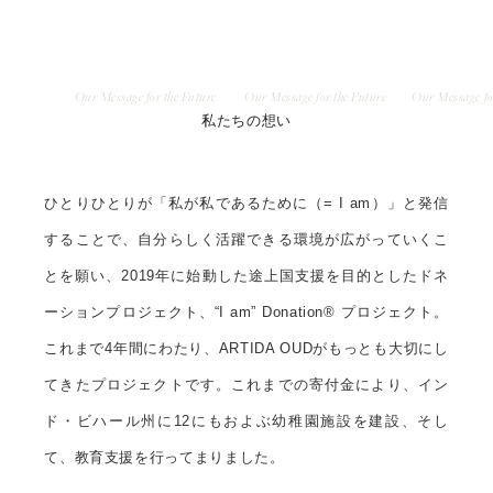
Our Message for the Future
Our Message for the Future
Our Message fo
私たちの想い
ひとりひとりが「私が私であるために（= I am）」と発信
することで、自分らしく活躍できる環境が広がっていくこ
とを願い、2019年に始動した途上国支援を目的としたドネ
ーションプロジェクト、“I am” Donation® プロジェクト。
これまで4年間にわたり、ARTIDA OUDがもっとも大切にし
てきたプロジェクトです。これまでの寄付金により、イン
ド・ビハール州に12にもおよぶ幼稚園施設を建設、そし
て、教育支援を行ってまりました。