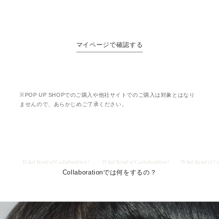
マイページで確認する
※POP UP SHOPでのご購入や他社サイトでのご購入は対象とはなり
ませんので、あらかじめご了承ください。
What Kind of Collaboration?
What Kind of Collaboration?
What Kind of Co
Collaborationでは何をするの？