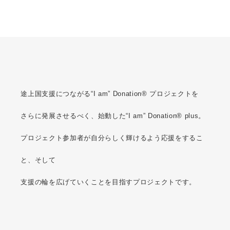
n
a
t
i
o
n
®
P
l
u
s
途上国支援につながる“I am” Donation® プロジェクトを
さらに発展させるべく、始動した“I am” Donation® plus。
プロジェクト参加者が自分らしく輝けるよう応援をするこ
と、そして
支援の輪を広げていくことを目指すプロジェクトです。