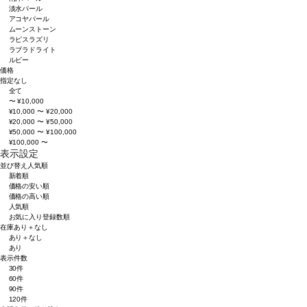
淡水パール
アコヤパール
ムーンストーン
ラピスラズリ
ラブラドライト
ルビー
価格
指定なし
全て
〜 ¥10,000
¥10,000 〜 ¥20,000
¥20,000 〜 ¥50,000
¥50,000 〜 ¥100,000
¥100,000 〜
表示設定
並び替え
人気順
新着順
価格の安い順
価格の高い順
人気順
お気に入り登録数順
在庫
あり＋なし
あり＋なし
あり
表示件数
30件
60件
90件
120件