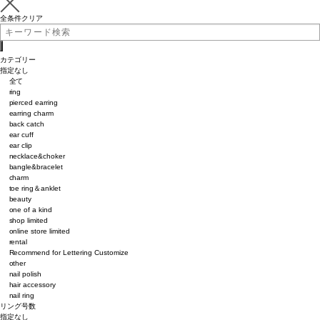
全条件クリア
カテゴリー
指定なし
全て
ring
pierced earring
earring charm
back catch
ear cuff
ear clip
necklace&choker
bangle&bracelet
charm
toe ring＆anklet
beauty
one of a kind
shop limited
online store limited
rental
Recommend for Lettering Customize
other
nail polish
hair accessory
nail ring
リング号数
指定なし