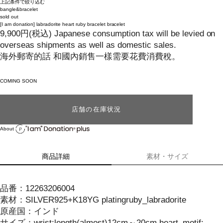
上記条件で絞り込む
bangle&bracelet
sold out
[I am donation]
labradorite heart ruby bracelet bracelet
9,900
円
(税込)
Japanese consumption tax will be levied on
overseas shipments as well as domestic sales.
海外郵寄的話 和國內銷售一樣需要花費消費稅。
COMING SOON
店舗の在庫状況
About
商品詳細
素材・サイズ
品番：
12263206004
素材：
SILVER925+K18YG platingruby_labradorite
原産国：
インド
サイズ
：
wrist:length(almost)12cm～20cm heart_motif: