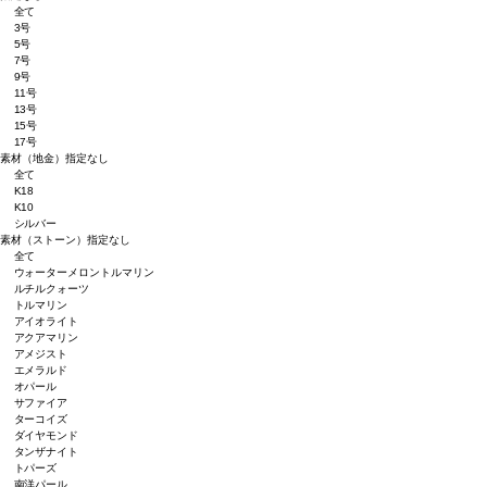
全て
3号
5号
7号
9号
11号
13号
15号
17号
素材（地金）
指定なし
全て
K18
K10
シルバー
素材（ストーン）
指定なし
全て
ウォーターメロントルマリン
ルチルクォーツ
トルマリン
アイオライト
アクアマリン
アメジスト
エメラルド
オパール
サファイア
ターコイズ
ダイヤモンド
タンザナイト
トパーズ
南洋パール