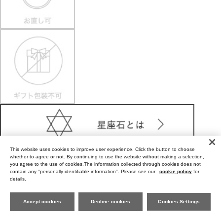
This website uses cookies to improve user experience. Click the button to choose
whether to agree or not. By continuing to use the website without making a selection,
you agree to the use of cookies.The information collected through cookies does not
contain any "personally identifiable information". Please see our
cookie policy
for
details.
Care Tips for Gold-Plating jewelry (K18YG plating)
Accept cookies
Decline cookies
Cookies Settings
このアイテムをシェアする