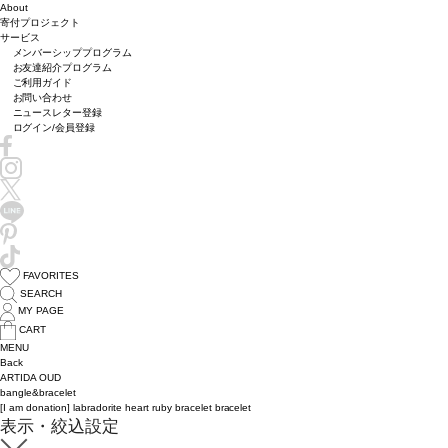
About
寄付プロジェクト
サービス
メンバーシッププログラム
お友達紹介プログラム
ご利用ガイド
お問い合わせ
ニュースレター登録
ログイン/会員登録
FAVORITES
SEARCH
MY PAGE
CART
MENU
Back
ARTIDA OUD
bangle&bracelet
[I am donation] labradorite heart ruby bracelet bracelet
表示・絞込設定