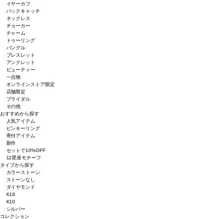
イヤーカフ
バックキャッチ
ネックレス
チョーカー
チャーム
トゥーリング
バングル
ブレスレット
アンクレット
ビューティー
一点物
オンラインストア限定
店舗限定
ブライダル
その他
おすすめから探す
人気アイテム
ピンキーリング
寄付アイテム
新作
セットで10%OFF
12星座モチーフ
タイプから探す
カラーストーン
ストーンなし
ダイヤモンド
K18
K10
シルバー
コレクション