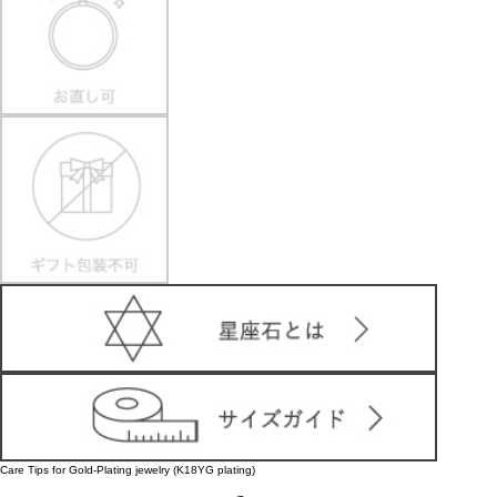
Care Tips for Gold-Plating jewelry (K18YG plating)