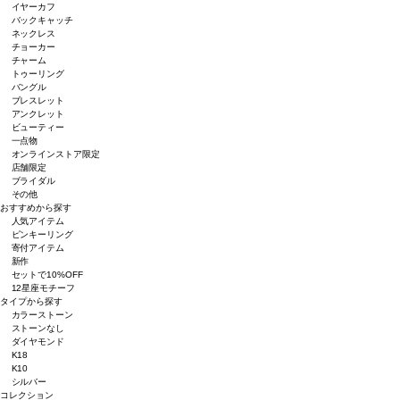
イヤーカフ
バックキャッチ
ネックレス
チョーカー
チャーム
トゥーリング
バングル
ブレスレット
アンクレット
ビューティー
一点物
オンラインストア限定
店舗限定
ブライダル
その他
おすすめから探す
人気アイテム
ピンキーリング
寄付アイテム
新作
セットで10%OFF
12星座モチーフ
タイプから探す
カラーストーン
ストーンなし
ダイヤモンド
K18
K10
シルバー
コレクション