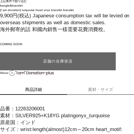
上記条件で絞り込む
bangle&bracelet
[I am donation]
turquoise heart onyx bracelet bracelet
9,900
円
(税込)
Japanese consumption tax will be levied on
overseas shipments as well as domestic sales.
海外郵寄的話 和國內銷售一樣需要花費消費稅。
COMING SOON
店舗の在庫状況
About
商品詳細
素材・サイズ
品番：
12263206001
素材：
SILVER925+K18YG platingonyx_turquoise
原産国：
インド
サイズ
：
wrist:length(almost)12cm～20cm heart_motif: