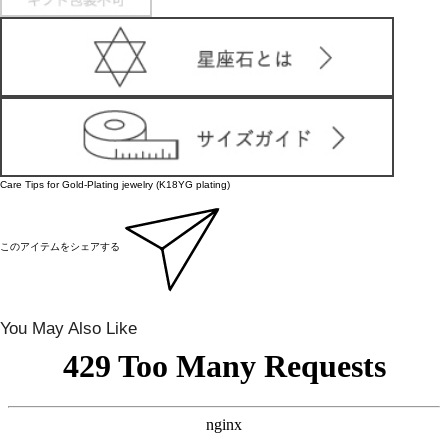
Care Tips for Gold-Plating jewelry (K18YG plating)
このアイテムをシェアする
You May Also Like