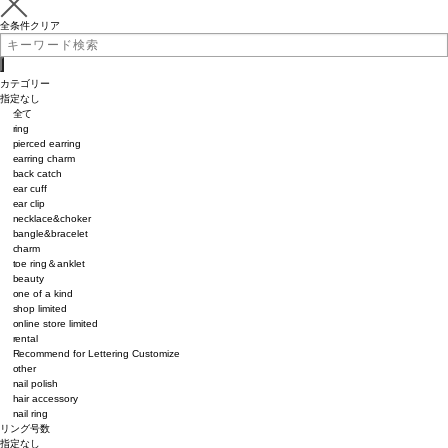
全条件クリア
カテゴリー
指定なし
全て
ring
pierced earring
earring charm
back catch
ear cuff
ear clip
necklace&choker
bangle&bracelet
charm
toe ring＆anklet
beauty
one of a kind
shop limited
online store limited
rental
Recommend for Lettering Customize
other
nail polish
hair accessory
nail ring
リング号数
指定なし