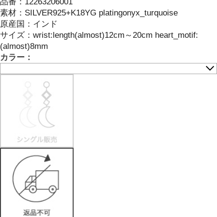
品番：
12263206001
素材：
SILVER925+K18YG platingonyx_turquoise
原産国：
インド
サイズ
：
wrist:length(almost)12cm～20cm heart_motif:
(almost)8mm
カラー：