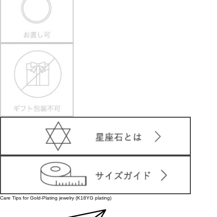
Care Tips for Gold-Plating jewelry (K18YG plating)