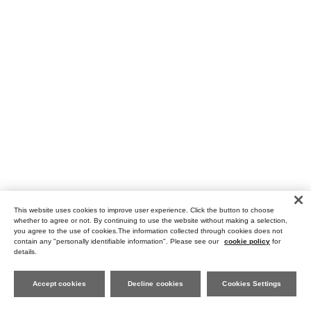
This website uses cookies to improve user experience. Click the button to choose
whether to agree or not. By continuing to use the website without making a selection,
you agree to the use of cookies.The information collected through cookies does not
contain any "personally identifiable information". Please see our
cookie policy
for
Checked Item
details.
Page Top
ご利用ガイド
お問い合わせ
Accept cookies
Decline cookies
Cookies Settings
ニュースレター登録
ご利用規約および会員規約