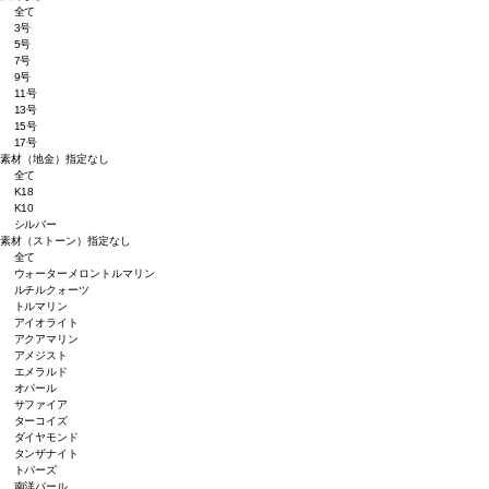
全て
3号
5号
7号
9号
11号
13号
15号
17号
素材（地金）
指定なし
全て
K18
K10
シルバー
素材（ストーン）
指定なし
全て
ウォーターメロントルマリン
ルチルクォーツ
トルマリン
アイオライト
アクアマリン
アメジスト
エメラルド
オパール
サファイア
ターコイズ
ダイヤモンド
タンザナイト
トパーズ
南洋パール