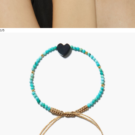
1
/
5