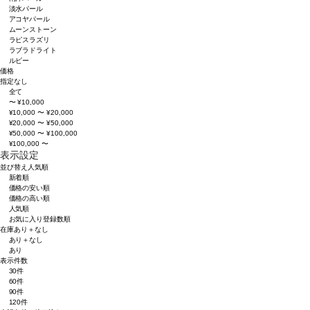
淡水パール
アコヤパール
ムーンストーン
ラピスラズリ
ラブラドライト
ルビー
価格
指定なし
全て
〜 ¥10,000
¥10,000 〜 ¥20,000
¥20,000 〜 ¥50,000
¥50,000 〜 ¥100,000
¥100,000 〜
表示設定
並び替え
人気順
新着順
価格の安い順
価格の高い順
人気順
お気に入り登録数順
在庫
あり＋なし
あり＋なし
あり
表示件数
30件
60件
90件
120件