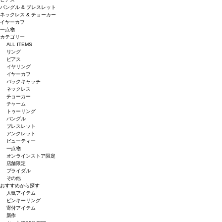
バングル & ブレスレット
ネックレス & チョーカー
イヤーカフ
一点物
カテゴリー
ALL ITEMS
リング
ピアス
イヤリング
イヤーカフ
バックキャッチ
ネックレス
チョーカー
チャーム
トゥーリング
バングル
ブレスレット
アンクレット
ビューティー
一点物
オンラインストア限定
店舗限定
ブライダル
その他
おすすめから探す
人気アイテム
ピンキーリング
寄付アイテム
新作