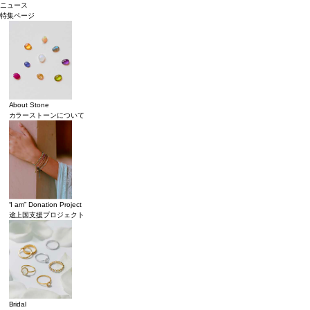
ニュース
特集ページ
About Stone
カラーストーンについて
“I am” Donation Project
途上国支援プロジェクト
Bridal