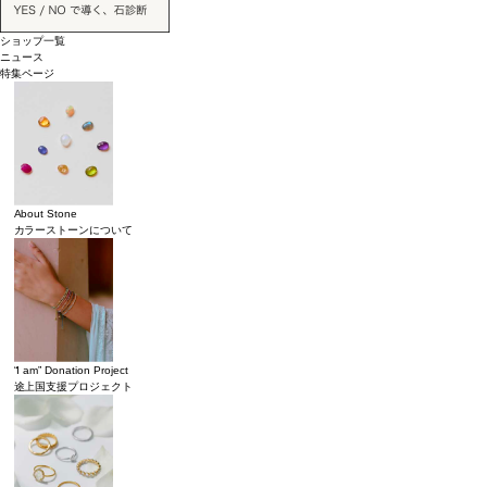
ショップ一覧
ニュース
特集ページ
About Stone
カラーストーンについて
“I am” Donation Project
途上国支援プロジェクト