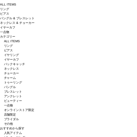
ALL ITEMS
リング
ピアス
バングル & ブレスレット
ネックレス & チョーカー
イヤーカフ
一点物
カテゴリー
ALL ITEMS
リング
ピアス
イヤリング
イヤーカフ
バックキャッチ
ネックレス
チョーカー
チャーム
トゥーリング
バングル
ブレスレット
アンクレット
ビューティー
一点物
オンラインストア限定
店舗限定
ブライダル
その他
おすすめから探す
人気アイテム