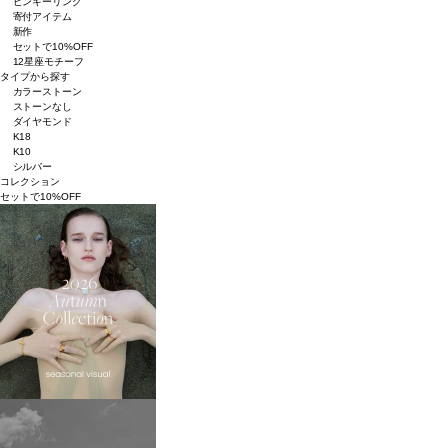
ピンキーリング
寄付アイテム
新作
セットで10%OFF
12星座モチーフ
タイプから探す
カラーストーン
ストーンなし
ダイヤモンド
K18
K10
シルバー
コレクション
セットで10%OFF