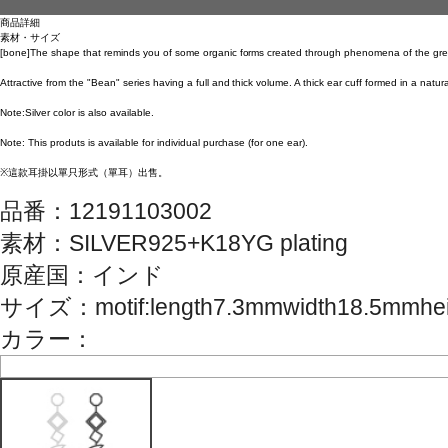
商品詳細
素材・サイズ
[bone]The shape that reminds you of some organic forms created through phenomena of the gre
Attractive from the "Bean" series having a full and thick volume. A thick ear cuff formed in a natur
Note:Silver color is also available.
Note: This produts is available for individual purchase (for one ear).
※這款耳掛以單只形式（單耳）出售。
品番：
12191103002
素材：
SILVER925+K18YG plating
原産国：
インド
サイズ
：
motif:length7.3mmwidth18.5mmhe
カラー：