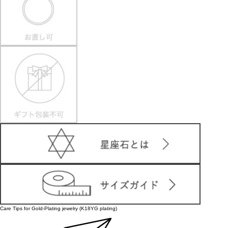
Care Tips for Gold-Plating jewelry (K18YG plating)