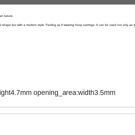
at nature.
al shape but with a modern style. Feeling as if wearing hoop earrings. It can be used not only as an
ight4.7mm opening_area:width3.5mm