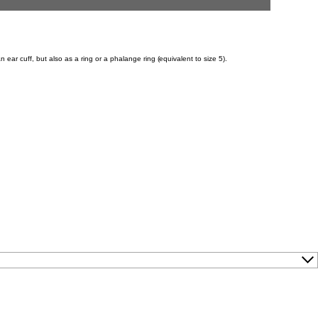
 ear cuff, but also as a ring or a phalange ring (equivalent to size 5).