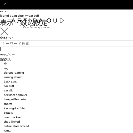
Back
ARTIDA OUD
ear cuff
[bone] bean chunky ear cuff
表示・絞込設定
全条件クリア
カテゴリー
指定なし
全て
ring
pierced earring
earring charm
back catch
ear cuff
ear clip
necklace&choker
bangle&bracelet
charm
toe ring＆anklet
beauty
one of a kind
shop limited
online store limited
rental