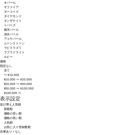
オパール
サファイア
ターコイズ
ダイヤモンド
タンザナイト
トパーズ
南洋パール
淡水パール
アコヤパール
ムーンストーン
ラピスラズリ
ラブラドライト
ルビー
価格
指定なし
全て
〜 ¥10,000
¥10,000 〜 ¥20,000
¥20,000 〜 ¥50,000
¥50,000 〜 ¥100,000
¥100,000 〜
表示設定
並び替え
人気順
新着順
価格の安い順
価格の高い順
人気順
お気に入り登録数順
在庫
あり＋なし