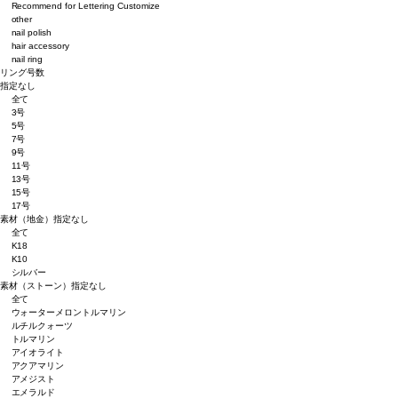
Recommend for Lettering Customize
other
nail polish
hair accessory
nail ring
リング号数
指定なし
全て
3号
5号
7号
9号
11号
13号
15号
17号
素材（地金）
指定なし
全て
K18
K10
シルバー
素材（ストーン）
指定なし
全て
ウォーターメロントルマリン
ルチルクォーツ
トルマリン
アイオライト
アクアマリン
アメジスト
エメラルド