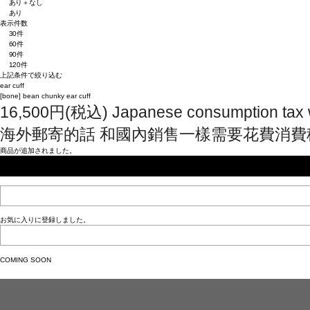
あり＋なし
あり
表示件数
30件
60件
90件
120件
上記条件で絞り込む
ear cuff
[bone]
bean chunky ear cuff
16,500
円
(税込)
Japanese consumption tax w
海外郵寄的話 和國內銷售一樣需要花費消費
商品が追加されました。
お気に入りに登録しました。
COMING SOON