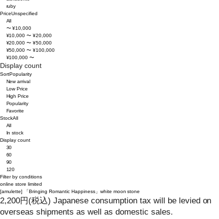
ruby
Price
Unspecified
All
〜 ¥10,000
¥10,000 〜 ¥20,000
¥20,000 〜 ¥50,000
¥50,000 〜 ¥100,000
¥100,000 〜
Display count
Sort
Popularity
New arrival
Low Price
High Price
Popularity
Favorite
Stock
All
All
In stock
Display count
30
60
90
120
Filter by conditions
online store limited
[amulette]
「Bringing Romantic Happiness」white moon stone
2,200
円
(税込)
Japanese consumption tax will be levied on
overseas shipments as well as domestic sales.