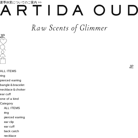
夏季休業についてのご案内 >>
JP
JP
ALL ITEMS
ring
pierced earring
bangle＆bracelet
necklace＆choker
ear cuff
one of a kind
Category
ALL ITEMS
ring
pierced earring
ear clip
ear cuff
back catch
necklace