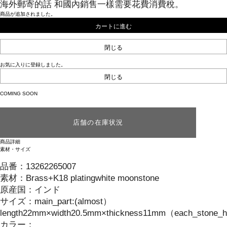
海外郵寄的話 和國內銷售一樣需要花費消費稅。
商品が追加されました。
カートに進む
閉じる
お気に入りに登録しました。
閉じる
COMING SOON
店舗の在庫状況
商品詳細
素材・サイズ
品番：
13262265007
素材：
Brass+K18 platingwhite moonstone
原産国：
インド
サイズ
：
main_part:(almost）
length22mm×width20.5mm×thickness11mm（each_stone_ha
カラー：