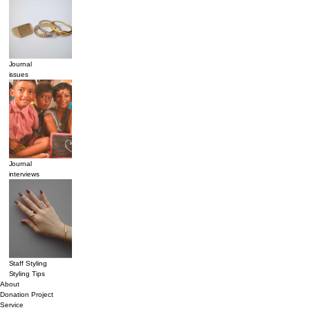
Journal
issues
Journal
interviews
Staff Styling
Styling Tips
About
Donation Project
Service