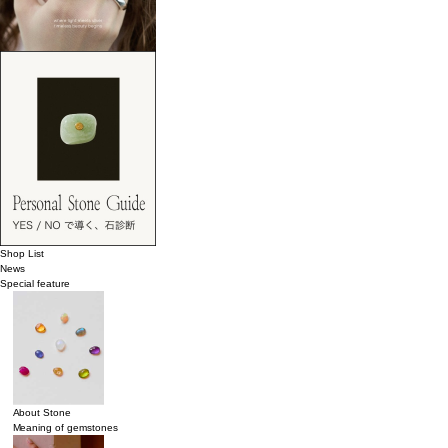
Shop List
News
Special feature
About Stone
Meaning of gemstones