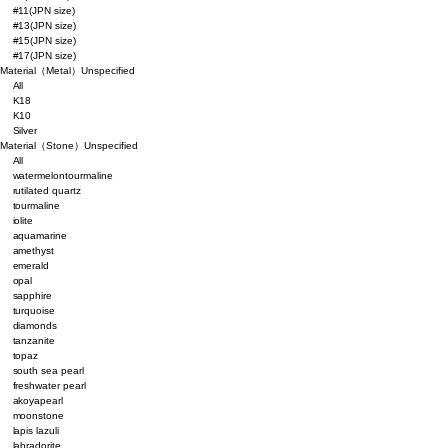
#11(JPN size)
#13(JPN size)
#15(JPN size)
#17(JPN size)
Material（Metal）
Unspecified
All
K18
K10
Silver
Material（Stone）
Unspecified
All
watermelontourmaline
rutilated quartz
tourmaline
iolite
aquamarine
amethyst
emerald
opal
sapphire
turquoise
diamonds
tanzanite
topaz
south sea pearl
freshwater pearl
akoyapearl
moonstone
lapis lazuli
labradorite