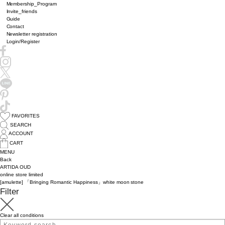
Membership_Program
Invite_friends
Guide
Contact
Newsletter registration
Login/Register
FAVORITES
SEARCH
ACCOUNT
CART
MENU
Back
ARTIDA OUD
online store limited
[amulette] 「Bringing Romantic Happiness」white moon stone
Filter
Clear all conditions