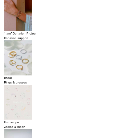
“I am” Donation Project
Donation support
Bridal
Rings & dresses
Horoscope
Zodiac & moon