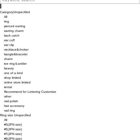
Category
Unspecified
All
ring
pierced earring
earring charm
back catch
ear cuff
ear clip
necklace&choker
bangle&bracelet
charm
toe ring＆anklet
beauty
one of a kind
shop limited
online store limited
rental
Recommend for Lettering Customize
other
nail polish
hair accessory
nail ring
Ring size
Unspecified
All
#3(JPN size)
#5(JPN size)
#7(JPN size)
#9(JPN size)