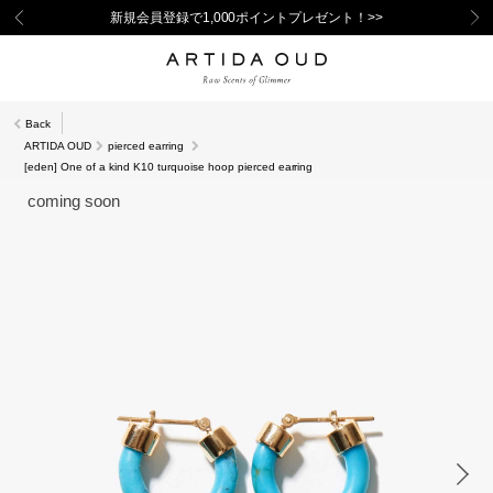
新規会員登録で1,000ポイントプレゼント！>>
Back
ARTIDA OUD
pierced earring
[eden] One of a kind K10 turquoise hoop pierced earring
coming soon