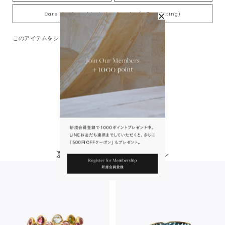
Care Tips for Gold-Plating jewelry (K18YG plating)
このアイテムをシェアする
You May Also Like