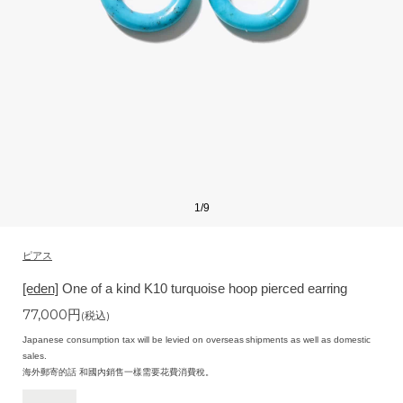
1
/
9
ピアス
[eden]
One of a kind K10 turquoise hoop pierced earring
77,000
円
(税込)
Japanese consumption tax will be levied on overseas shipments as well as domestic
sales.
海外郵寄的話 和國內銷售一樣需要花費消費稅。