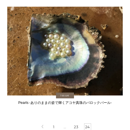
issue
Pearls -ありのままの姿で輝くアコヤ真珠のバロックパール-
1
…
23
24