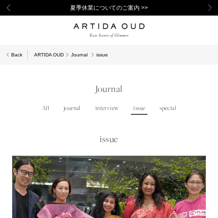
夏季休業についてのご案内 >>
Back
ARTIDA OUD
Journal
issue
Journal
All
journal
interview
issue
special
issue