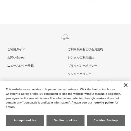
Page Top
ご利用ガイド
ご利用規約および会員規約
お問い合わせ
レンタルご利用規約
ニュースレター登録
プライバシーポリシー
クッキーポリシー
特定商取引法に基づく通販の表記
This website uses cookies to improve user experience. Click the button to choose
whether to agree or not. By continuing to use the website without making a selection,
you agree to the use of cookies.The information collected through cookies does not
contain any "personally identifiable information". Please see our
cookie policy
for
details.
Copyright (C) ARTIDA OUD All rights reserved.
Accept cookies
Decline cookies
Cookies Settings
FAVORIT
ES
SEARCH
MY PAGE
CART
MENU