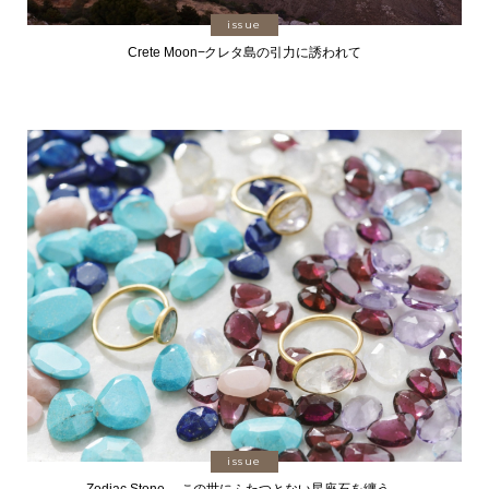
issue
Crete Moon−クレタ島の引力に誘われて
issue
Zodiac Stone ―この世にふたつとない星座石を纏う―