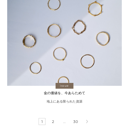
issue
金の価値を、今あらためて
地上にある限られた資源
1
2
…
30