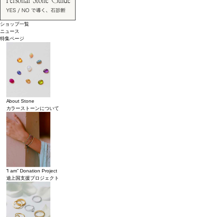
ショップ一覧
ニュース
特集ページ
About Stone
カラーストーンについて
“I am” Donation Project
途上国支援プロジェクト