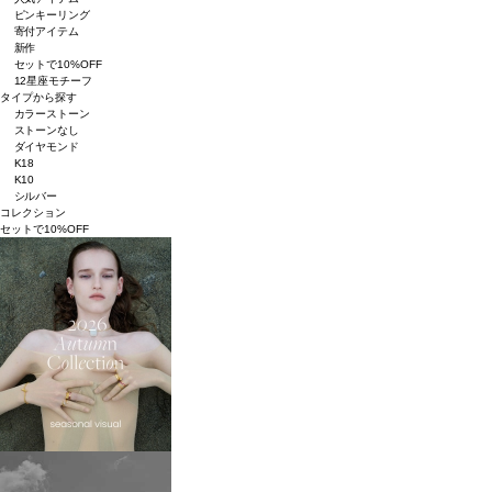
ピンキーリング
寄付アイテム
新作
セットで10%OFF
12星座モチーフ
タイプから探す
カラーストーン
ストーンなし
ダイヤモンド
K18
K10
シルバー
コレクション
セットで10%OFF