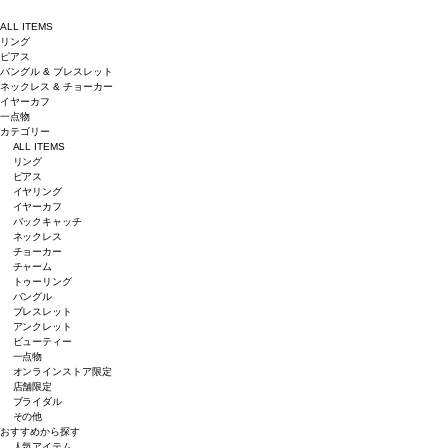
ALL ITEMS
リング
ピアス
バングル & ブレスレット
ネックレス & チョーカー
イヤーカフ
一点物
カテゴリー
ALL ITEMS
リング
ピアス
イヤリング
イヤーカフ
バックキャッチ
ネックレス
チョーカー
チャーム
トゥーリング
バングル
ブレスレット
アンクレット
ビューティー
一点物
オンラインストア限定
店舗限定
ブライダル
その他
おすすめから探す
人気アイテム