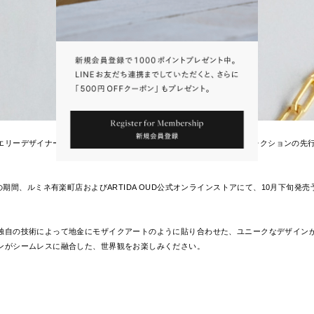
デザイナー"Shana Gulati"によるARTIDA OUD別注ジュエリーコレクションの
の期間、ルミネ有楽町店およびARTIDA OUD公式オンラインストアにて、
10月下旬発売予
自の技術によって地金にモザイクアートのように貼り合わせた、ユニークなデザインが特
ンがシームレスに融合した、世界観をお楽しみください。