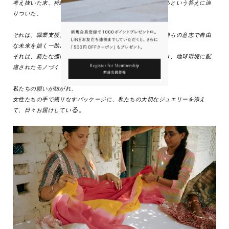
考え抜いた末、持続的に必要とされるパッケージを依頼するという答えに辿
りついた。
それは、職業支援、安定的な収入をもたらし、女性たちが自らの意志で自由
な未来を描く一助となる。
それは、新たな価値を生みだすアップサイクルな循環を築き、地球環境に配
慮されたモノづくりとなる。
私たちの願いが紡がれ、
女性たちの手で織りなすパッケージに、私たちの大切なジュエリーを添え
る。
て、日々お届けしてい