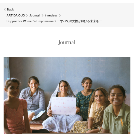
Back
ARTIDA OUD
Journal
interview
Support for Women's Empowerment ーすべての女性が輝ける未来をー
Journal