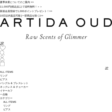
夏季休業についてのご案内 >>
11,000円(税込)以上で送料無料！＞＞
新規会員登録で1,000ポイントプレゼント！>>
10日以内返品可能 [一部商品を除く]>>
JP
JP
ALL ITEMS
リング
ピアス
バングル & ブレスレット
ネックレス & チョーカー
イヤーカフ
一点物
カテゴリー
ALL ITEMS
リング
ピアス