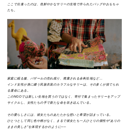
ここで出逢ったのは、色鮮やかなサリーの生地で作られたバッグやおもちゃ
たち。
家庭に眠る服、バザールの売れ残り、廃棄される余剰生地など…
インド女性が身に纏う民族衣装のカラフルなサリーは、その多くが捨てられ
る運命にある。
このNGOでは新しい生地を買うのではなく、寄付で集まったサリーをアップ
サイクルし、女性たちの手で新たな命を吹き込んでいる。
その愛らしさには、彼女たちのあたたかな想いと希望が詰まっている。
ひとつとして同じ色や柄がなく、まるで彼女たち一人ひとりの個性や“ありの
ままの美しさ”を体現するかのように──