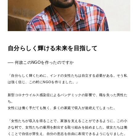
自分らしく輝ける未来を目指して
── 何故このNGOを作ったのですか
「自分らしく輝くために、インドの女性たちは自立する必要がある。そう私
は強く信じ、この村にNGOを作りました。」
新型コロナウイルス感染症によるパンデミックの影響で、職を失った男性た
ち。
女性には働く手だても無く
、多くの家庭で収入が途絶えてしまった。
「女性たちが収入を得ることで、家族を支えることができるように。この小
さな村で、女性たちの雇用を創出する取り組みを始めました。彼女たちは働
くことで自信が芽生え、自分の意志を自由に表現できるようになりました。