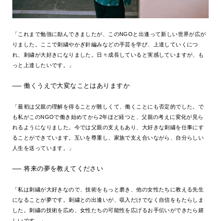
「これまで勉強に励んできましたが、このNGOと出逢って新しい世界が広が
りました。ここで刺繍やかぎ針編みなどの手芸を学び、上達していくにつ
れ、刺繍が大好きになりました。日々成長していると実感していますが、も
っと上達したいです。」
── 働くうえで大変なことはありますか
「最初は父親の理解を得ることが難しくて、働くことにも否定的でした。で
も私がこのNGOで働き始めてから2年ほど経つと、父親の考えに変化が見ら
れるようになりました。今では父親の支えもあり、大好きな刺繍を仕事にす
ることができています。互いを尊重し、家族で支え合いながら、自分らしい
人生を送っています。」
── 将来の夢を教えてください
「私は刺繍が大好きなので、技術をもっと磨き、他の女性たちに教える先生
になることが夢です。刺繍との出逢いが、収入だけでなく自信をもたらしま
した。刺繍の技術を広め、女性たちの可能性を広げるお手伝いができたら嬉
しいです。」