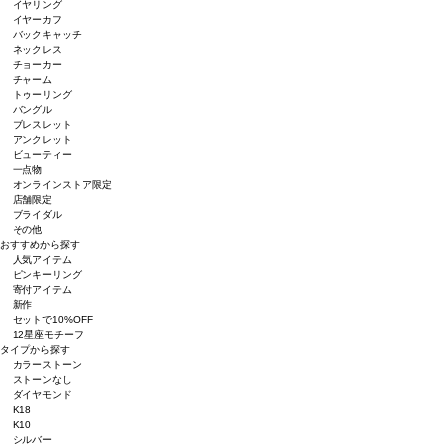
イヤリング
イヤーカフ
バックキャッチ
ネックレス
チョーカー
チャーム
トゥーリング
バングル
ブレスレット
アンクレット
ビューティー
一点物
オンラインストア限定
店舗限定
ブライダル
その他
おすすめから探す
人気アイテム
ピンキーリング
寄付アイテム
新作
セットで10%OFF
12星座モチーフ
タイプから探す
カラーストーン
ストーンなし
ダイヤモンド
K18
K10
シルバー