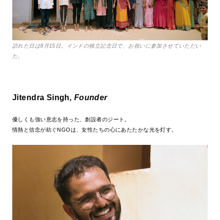
訪れた日は8月15日。インドの独立記念日で、お祝いに参加させていただい
た。
Jitendra
Singh
, Founder
優しくも強い意志を持った、創設者のジート。
情熱と信念が紡ぐNGOは、女性たちの心にあたたかな光を灯す。