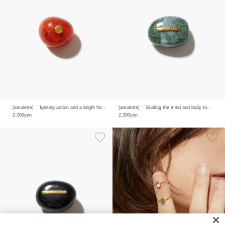
[amulette] 「Igniting action and a bright forward mind」carnelian
[amulette] 「Guiding the mind and body to calm and to grow like nature itself」moss agate
2,200yen
2,200yen