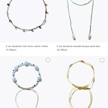
[I am donation] multi stone station choker
[I am donation] emerald baroque pearl lariat necklace
27,500yen
29,700yen