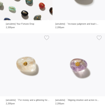
[amulette] Your Fortune Drop
[amulette] 「Increase judgment and lead to achieving goals」dalmatian jasper
2,200yen
2,200yen
[amulette] 「For money and a glittering fortune」gold rutilated quartz
[amulette] 「Aligning intuition and action to clear away confusion」ametrine
2,200yen
2,200yen