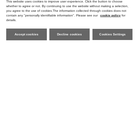
This website uses cookies to improve user experience. Click the button to choose
whether to agree or not. By continuing to use the website without making a selection,
you agree to the use of cookies.The information collected through cookies does not
contain any "personally identifiable information". Please see our
cookie policy
for
details.
[amulette] 「A stone that steadies the heart and shields from evil」black agate
[ancient] london blue topaz moon stone nail ring
2,200yen
13,200yen
Accept cookies
Decline cookies
Cookies Settings
[ancient] onyx london blue topaz nail ring
[ancient] rectangle ruby nail ring
13,200yen
13,200yen