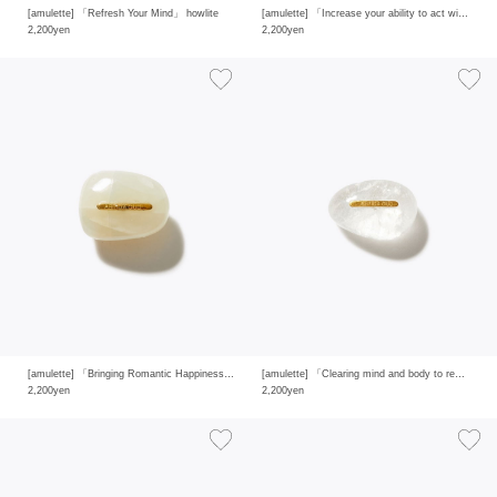
[amulette] 「Refresh Your Mind」 howlite
[amulette] 「Increase your ability to act with intuition」 ruby in zoisite
2,200yen
2,200yen
[amulette] 「Bringing Romantic Happiness」white moon stone
[amulette] 「Clearing mind and body to reveal one’s true strength」clear quartz
2,200yen
2,200yen