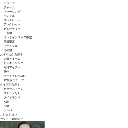
チョーカー
チャーム
トゥーリング
バングル
ブレスレット
アンクレット
ビューティー
一点物
オンラインストア限定
店舗限定
ブライダル
その他
おすすめから探す
人気アイテム
ピンキーリング
寄付アイテム
新作
セットで10%OFF
12星座モチーフ
タイプから探す
カラーストーン
ストーンなし
ダイヤモンド
K18
K10
シルバー
コレクション
セットで10%OFF