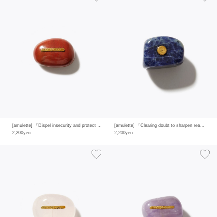
[amulette] 「Dispel insecurity and protect yourself」red jasper
[amulette] 「Clearing doubt to sharpen reason and insight」sodalite
2,200yen
2,200yen