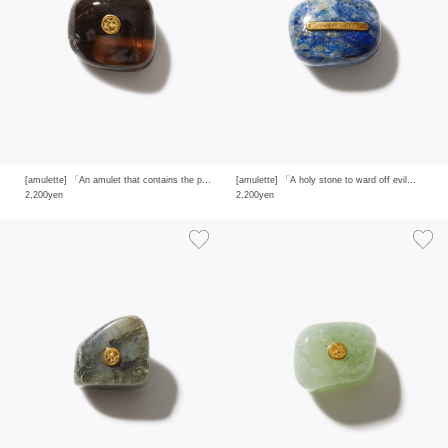
[amulette] 「An amulet that contains the power of the earth」 smoky quartz
[amulette] 「A holy stone to ward off evil」 lapis lazuli
2,200yen
2,200yen