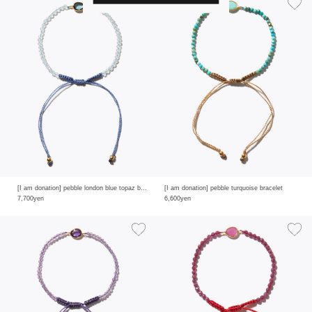
[I am donation] pebble london blue topaz bracelet
[I am donation] pebble turquoise bracelet
7,700yen
6,600yen