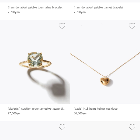
[I am donation] pebble tourmaline bracelet
[I am donation] pebble garnet bracelet
7,700yen
7,700yen
[elafonisi] cushion green amethyst pave diamonds half eternity ring
[basic] K18 heart hollow necklace
27,500yen
66,000yen