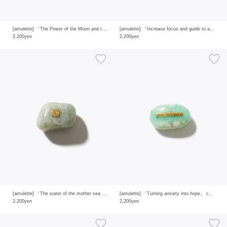
[amulette] 「The Power of the Moon and the Sun to Keep the Faith」 labradorite
[amulette] 「Increase focus and guide to answers」 green aventurine
2,200yen
2,200yen
[amulette] 「The water of the mother sea that brings happiness」 aquamarine
[amulette] 「Turning anxiety into hope」 chrysoprase
2,200yen
2,200yen