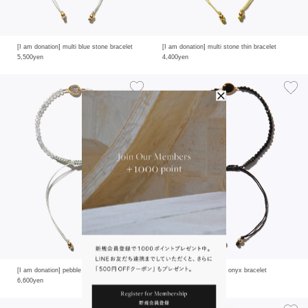
[I am donation] multi blue stone bracelet
[I am donation] multi stone thin bracelet
5,500yen
4,400yen
[I am donation] pebble labradorite bracelet
[I am donation] pebble onyx bracelet
6,600yen
6,600yen