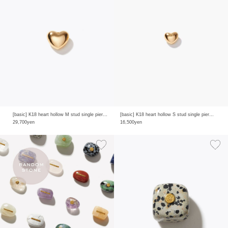
[basic] K18 heart hollow M stud single pierced earring
[basic] K18 heart hollow S stud single pierced earring
29,700yen
16,500yen