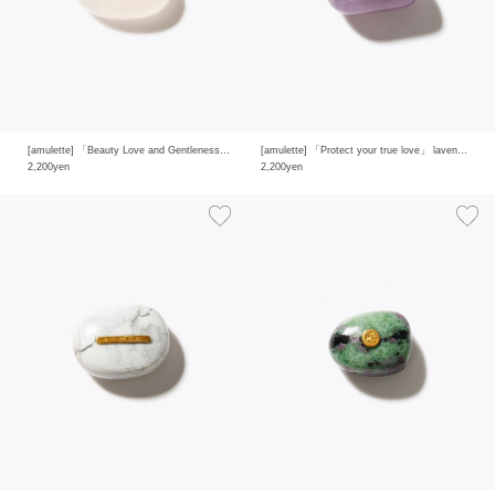
[amulette] 「Beauty Love and Gentleness」 rose quartz
[amulette] 「Protect your true love」 lavender amethyst
2,200yen
2,200yen