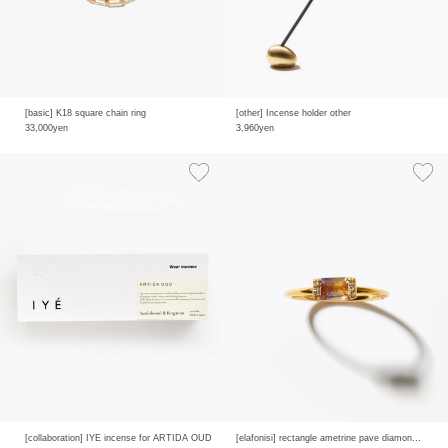
[basic] K18 square chain ring
[other] Incense holder other
33,000yen
3,960yen
[collaboration] IYE incense for ARTIDA OUD
[elafonisi] rectangle ametrine pave diamond ring