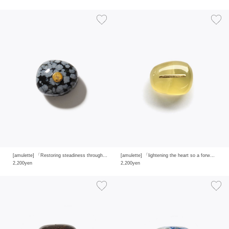
[amulette] 「Restoring steadiness through protection and purification」snowflake obsidian
[amulette] 「lightening the heart so a forward-looking glow can rise」yellow quartz
2,200yen
2,200yen