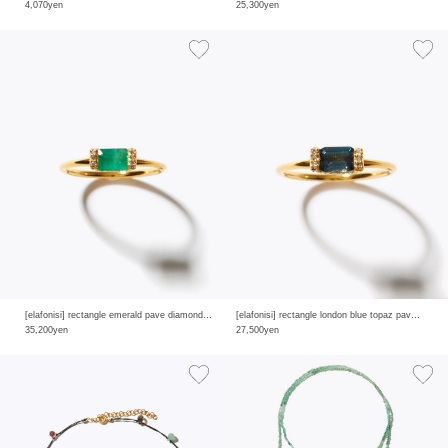
4,070yen
25,300yen
[elafonisi] rectangle emerald pave diamond ring
[elafonisi] rectangle london blue topaz pave diamond ring
35,200yen
27,500yen