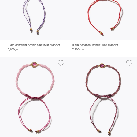
[I am donation] pebble amethyst bracelet
[I am donation] pebble ruby bracelet
6,600yen
7,700yen