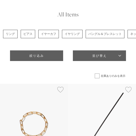
All Items
リング
ピアス
イヤーカフ
イヤリング
バングル＆ブレスレット
ネ
絞り込み
並び替え
在庫ありのみを表示