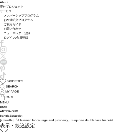
About
寄付プロジェクト
サービス
メンバーシッププログラム
お友達紹介プログラム
ご利用ガイド
お問い合わせ
ニュースレター登録
ログイン/会員登録
FAVORITES
SEARCH
MY PAGE
CART
MENU
Back
ARTIDA OUD
bangle&bracelet
[amulette] 「A talisman for courage and prosperity」 turquoise double face bracelet
表示・絞込設定