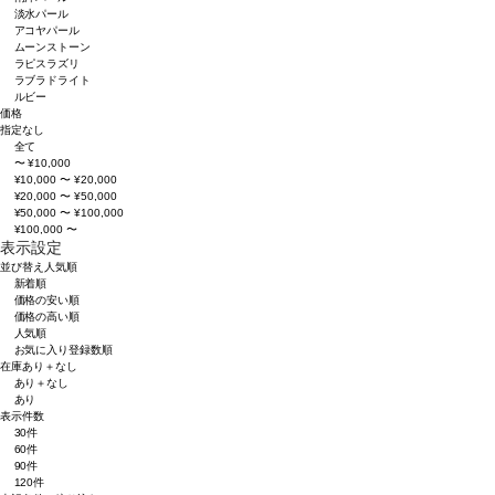
淡水パール
アコヤパール
ムーンストーン
ラピスラズリ
ラブラドライト
ルビー
価格
指定なし
全て
〜 ¥10,000
¥10,000 〜 ¥20,000
¥20,000 〜 ¥50,000
¥50,000 〜 ¥100,000
¥100,000 〜
表示設定
並び替え
人気順
新着順
価格の安い順
価格の高い順
人気順
お気に入り登録数順
在庫
あり＋なし
あり＋なし
あり
表示件数
30件
60件
90件
120件