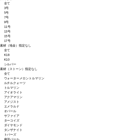
全て
3号
5号
7号
9号
11号
13号
15号
17号
素材（地金）
指定なし
全て
K18
K10
シルバー
素材（ストーン）
指定なし
全て
ウォーターメロントルマリン
ルチルクォーツ
トルマリン
アイオライト
アクアマリン
アメジスト
エメラルド
オパール
サファイア
ターコイズ
ダイヤモンド
タンザナイト
トパーズ
南洋パール