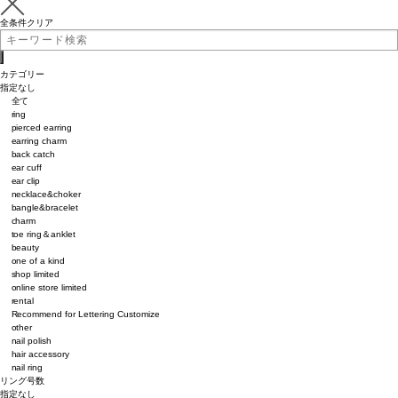
全条件クリア
カテゴリー
指定なし
全て
ring
pierced earring
earring charm
back catch
ear cuff
ear clip
necklace&choker
bangle&bracelet
charm
toe ring＆anklet
beauty
one of a kind
shop limited
online store limited
rental
Recommend for Lettering Customize
other
nail polish
hair accessory
nail ring
リング号数
指定なし