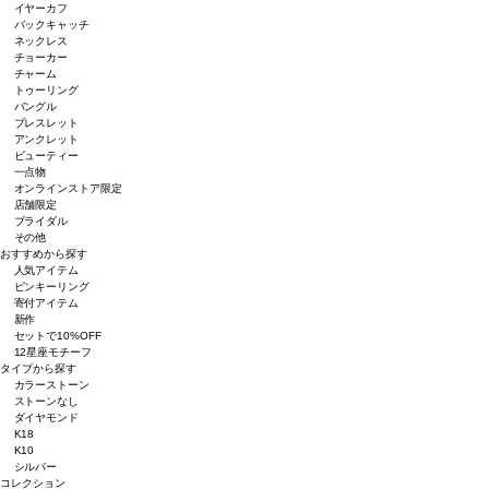
イヤーカフ
バックキャッチ
ネックレス
チョーカー
チャーム
トゥーリング
バングル
ブレスレット
アンクレット
ビューティー
一点物
オンラインストア限定
店舗限定
ブライダル
その他
おすすめから探す
人気アイテム
ピンキーリング
寄付アイテム
新作
セットで10%OFF
12星座モチーフ
タイプから探す
カラーストーン
ストーンなし
ダイヤモンド
K18
K10
シルバー
コレクション