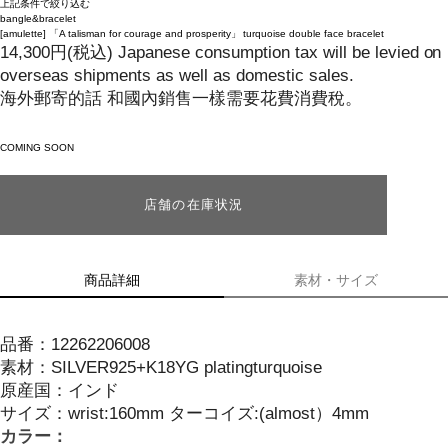
上記条件で絞り込む
bangle&bracelet
[amulette]
「A talisman for courage and prosperity」 turquoise double face bracelet
14,300
円
(税込)
Japanese consumption tax will be levied on
overseas shipments as well as domestic sales.
海外郵寄的話 和國內銷售一樣需要花費消費稅。
COMING SOON
店舗の在庫状況
商品詳細
素材・サイズ
品番：
12262206008
素材：
SILVER925+K18YG platingturquoise
原産国：
インド
サイズ
：
wrist:160mm ターコイズ:(almost）4mm
カラー：