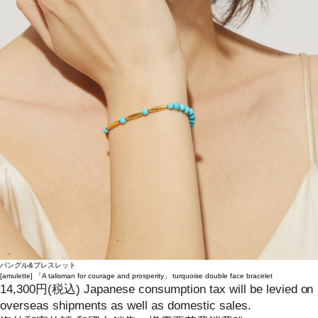
バングル&ブレスレット
[amulette]
「A talisman for courage and prosperity」 turquoise double face bracelet
14,300
円
(税込)
Japanese consumption tax will be levied on
overseas shipments as well as domestic sales.