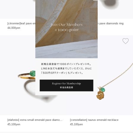
[citronnier]leaf pave emerald ring
[elafonisi] emerald with pave diamonds ring
44,000yen
33,000yen
[elafonisi] extra small emerald pave diamonds eternity ring
[constellation] taurus emerald necklace
45,100yen
45,100yen