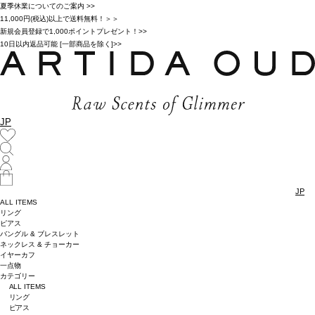
夏季休業についてのご案内 >>
11,000円(税込)以上で送料無料！＞＞
新規会員登録で1,000ポイントプレゼント！>>
10日以内返品可能 [一部商品を除く]>>
JP
JP
ALL ITEMS
リング
ピアス
バングル & ブレスレット
ネックレス & チョーカー
イヤーカフ
一点物
カテゴリー
ALL ITEMS
リング
ピアス