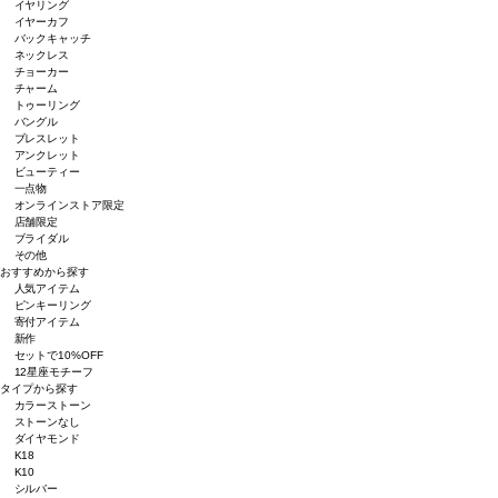
イヤリング
イヤーカフ
バックキャッチ
ネックレス
チョーカー
チャーム
トゥーリング
バングル
ブレスレット
アンクレット
ビューティー
一点物
オンラインストア限定
店舗限定
ブライダル
その他
おすすめから探す
人気アイテム
ピンキーリング
寄付アイテム
新作
セットで10%OFF
12星座モチーフ
タイプから探す
カラーストーン
ストーンなし
ダイヤモンド
K18
K10
シルバー