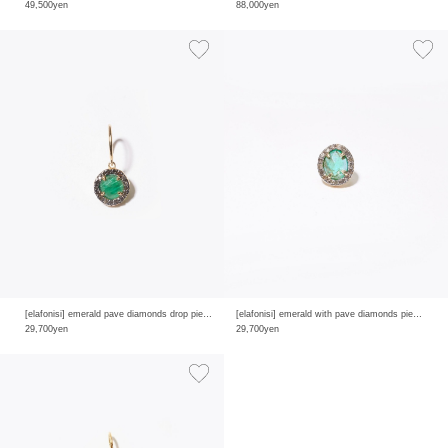
49,500yen
88,000yen
[elafonisi] emerald pave diamonds drop pierced earring
[elafonisi] emerald with pave diamonds pierced earring
29,700yen
29,700yen