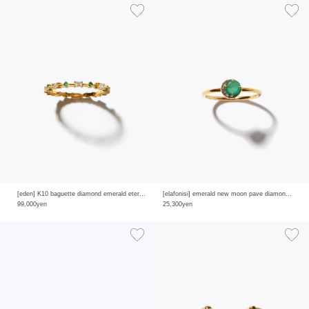
[eden] K10 baguette diamond emerald eternity ring
[elafonisi] emerald new moon pave diamond ring
99,000yen
25,300yen