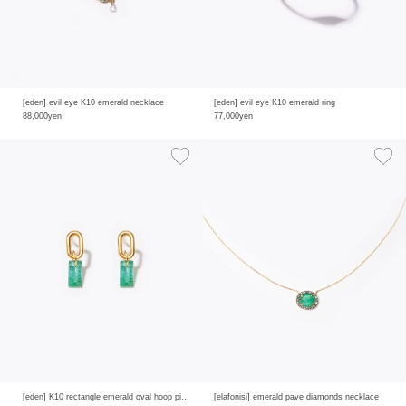
[eden] evil eye K10 emerald necklace
[eden] evil eye K10 emerald ring
88,000yen
77,000yen
[eden] K10 rectangle emerald oval hoop pierced earring
[elafonisi] emerald pave diamonds necklace