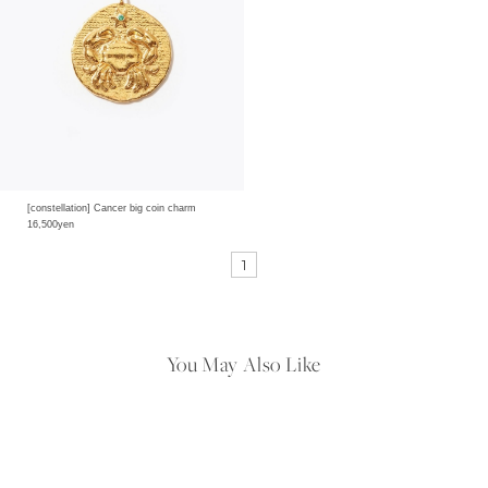
[constellation] Cancer big coin charm
16,500yen
1
You May Also Like