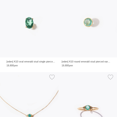
[eden] K10 oval emerald stud single pierced earring
[eden] K10 round emerald stud pierced earring
19,800yen
19,800yen