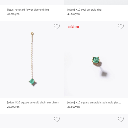
[lotus] emerald flower diamond ring
[eden] K10 oval emerald ring
38,500yen
49,500yen
sold out
[eden] K10 square emerald chain ear charm
[eden] K10 square emerald stud single pierced earring
29,700yen
27,500yen