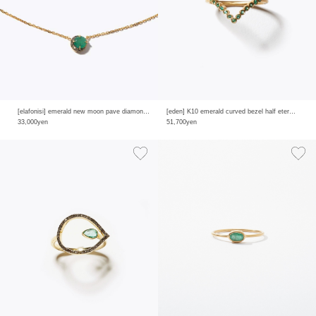
[elafonisi] emerald new moon pave diamond necklace
[eden] K10 emerald curved bezel half eternity ring
33,000yen
51,700yen