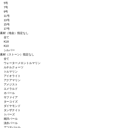
5号
7号
9号
11号
13号
15号
17号
素材（地金）
指定なし
全て
K18
K10
シルバー
素材（ストーン）
指定なし
全て
ウォーターメロントルマリン
ルチルクォーツ
トルマリン
アイオライト
アクアマリン
アメジスト
エメラルド
オパール
サファイア
ターコイズ
ダイヤモンド
タンザナイト
トパーズ
南洋パール
淡水パール
アコヤパール