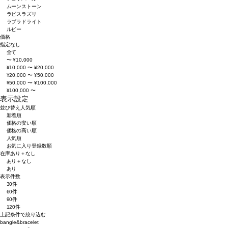
ムーンストーン
ラピスラズリ
ラブラドライト
ルビー
価格
指定なし
全て
〜 ¥10,000
¥10,000 〜 ¥20,000
¥20,000 〜 ¥50,000
¥50,000 〜 ¥100,000
¥100,000 〜
表示設定
並び替え
人気順
新着順
価格の安い順
価格の高い順
人気順
お気に入り登録数順
在庫
あり＋なし
あり＋なし
あり
表示件数
30件
60件
90件
120件
上記条件で絞り込む
bangle&bracelet