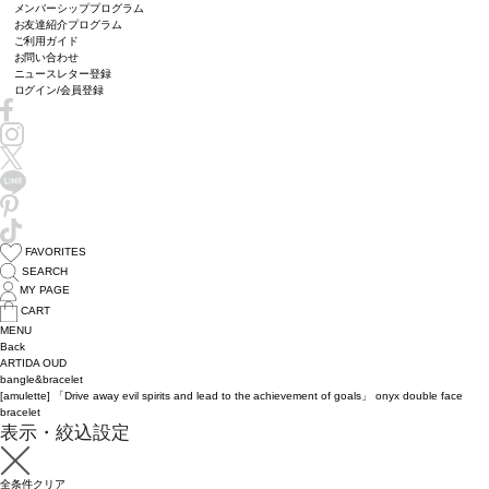
メンバーシッププログラム
お友達紹介プログラム
ご利用ガイド
お問い合わせ
ニュースレター登録
ログイン/会員登録
FAVORITES
SEARCH
MY PAGE
CART
MENU
Back
ARTIDA OUD
bangle&bracelet
[amulette] 「Drive away evil spirits and lead to the achievement of goals」 onyx double face
bracelet
表示・絞込設定
全条件クリア