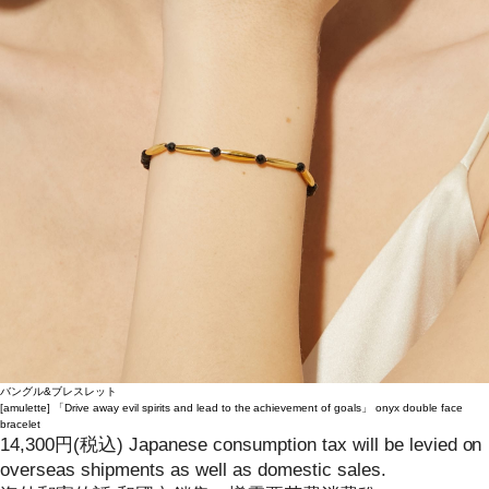
バングル&ブレスレット
[amulette]
「Drive away evil spirits and lead to the achievement of goals」 onyx double face
bracelet
14,300
円
(税込)
Japanese consumption tax will be levied on
overseas shipments as well as domestic sales.