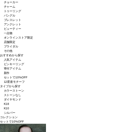
チョーカー
チャーム
トゥーリング
バングル
ブレスレット
アンクレット
ビューティー
一点物
オンラインストア限定
店舗限定
ブライダル
その他
おすすめから探す
人気アイテム
ピンキーリング
寄付アイテム
新作
セットで10%OFF
12星座モチーフ
タイプから探す
カラーストーン
ストーンなし
ダイヤモンド
K18
K10
シルバー
コレクション
セットで10%OFF