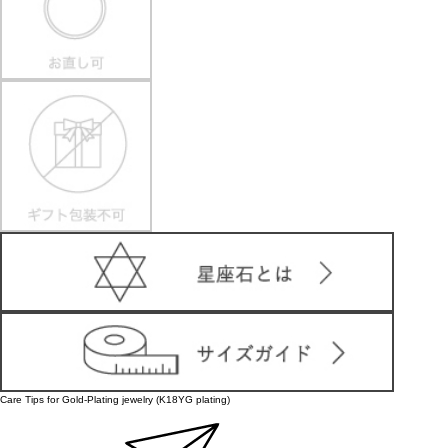
Care Tips for Gold-Plating jewelry (K18YG plating)