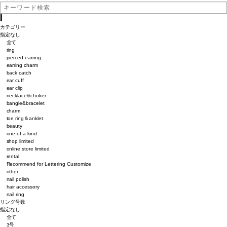
カテゴリー
指定なし
全て
ring
pierced earring
earring charm
back catch
ear cuff
ear clip
necklace&choker
bangle&bracelet
charm
toe ring＆anklet
beauty
one of a kind
shop limited
online store limited
rental
Recommend for Lettering Customize
other
nail polish
hair accessory
nail ring
リング号数
指定なし
全て
3号