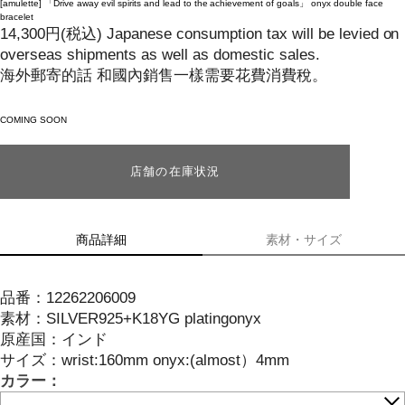
[amulette]
「Drive away evil spirits and lead to the achievement of goals」 onyx double face
bracelet
14,300
円
(税込)
Japanese consumption tax will be levied on
overseas shipments as well as domestic sales.
海外郵寄的話 和國內銷售一樣需要花費消費稅。
COMING SOON
店舗の在庫状況
商品詳細
素材・サイズ
品番：
12262206009
素材：
SILVER925+K18YG platingonyx
原産国：
インド
サイズ
：
wrist:160mm onyx:(almost）4mm
カラー：