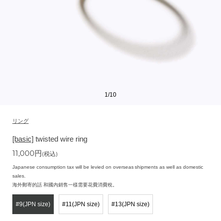
1
/
10
リング
[basic]
twisted wire ring
11,000
円
(税込)
Japanese consumption tax will be levied on overseas shipments as well as domestic
sales.
海外郵寄的話 和國內銷售一樣需要花費消費稅。
#9(JPN size)
#11(JPN size)
#13(JPN size)