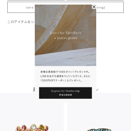
Care Tips for Gold-Plating jewelry (K18YG plating)
このアイテムをシェアする
You May Also Like