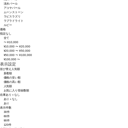
淡水パール
アコヤパール
ムーンストーン
ラピスラズリ
ラブラドライト
ルビー
価格
指定なし
全て
〜 ¥10,000
¥10,000 〜 ¥20,000
¥20,000 〜 ¥50,000
¥50,000 〜 ¥100,000
¥100,000 〜
表示設定
並び替え
人気順
新着順
価格の安い順
価格の高い順
人気順
お気に入り登録数順
在庫
あり＋なし
あり＋なし
あり
表示件数
30件
60件
90件
120件