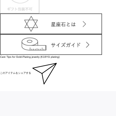
Care Tips for Gold-Plating jewelry (K18YG plating)
このアイテムをシェアする