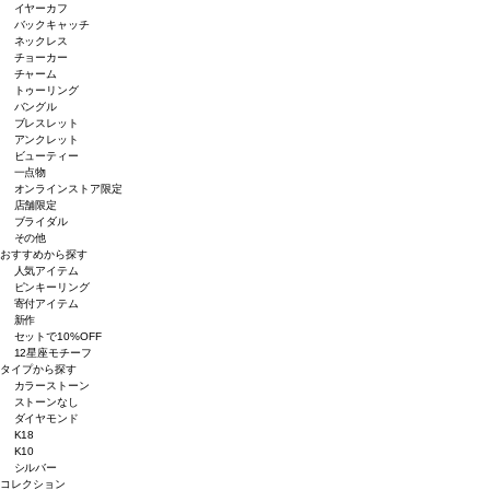
イヤーカフ
バックキャッチ
ネックレス
チョーカー
チャーム
トゥーリング
バングル
ブレスレット
アンクレット
ビューティー
一点物
オンラインストア限定
店舗限定
ブライダル
その他
おすすめから探す
人気アイテム
ピンキーリング
寄付アイテム
新作
セットで10%OFF
12星座モチーフ
タイプから探す
カラーストーン
ストーンなし
ダイヤモンド
K18
K10
シルバー
コレクション