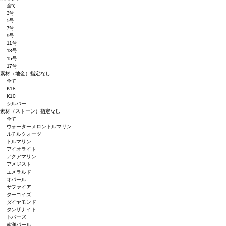
全て
3号
5号
7号
9号
11号
13号
15号
17号
素材（地金）
指定なし
全て
K18
K10
シルバー
素材（ストーン）
指定なし
全て
ウォーターメロントルマリン
ルチルクォーツ
トルマリン
アイオライト
アクアマリン
アメジスト
エメラルド
オパール
サファイア
ターコイズ
ダイヤモンド
タンザナイト
トパーズ
南洋パール