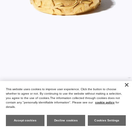
This website uses cookies to improve user experience. Click the button to choose
whether to agree or not. By continuing to use the website without making a selection,
you agree to the use of cookies.The information collected through cookies does not
contain any "personally identifiable information". Please see our
cookie policy
for
details.
Accept cookies
Decline cookies
Cookies Settings