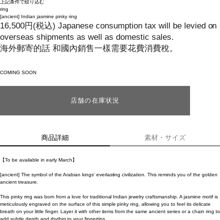
上記条件で絞り込む
ring
[ancient]
Indian jasmine pinky ring
16,500
円
(税込)
Japanese consumption tax will be levied on
overseas shipments as well as domestic sales.
海外郵寄的話 和國內銷售一樣需要花費消費稅。
COMING SOON
店舗の在庫状況
商品詳細
素材・サイズ
【To be available in early March】
[ancient] The symbol of the Arabian kings' everlasting civilization. This reminds you of the golden
ancient treasure.
This pinky ring was born from a love for traditional Indian jewelry craftsmanship. A jasmine motif is
meticulously engraved on the surface of this simple pinky ring, allowing you to feel its delicate
breath on your little finger. Layer it with other items from the same ancient series or a chain ring to
add subtle depth and rhythm to your fingertips.