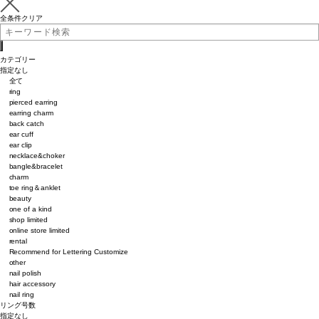
全条件クリア
カテゴリー
指定なし
全て
ring
pierced earring
earring charm
back catch
ear cuff
ear clip
necklace&choker
bangle&bracelet
charm
toe ring＆anklet
beauty
one of a kind
shop limited
online store limited
rental
Recommend for Lettering Customize
other
nail polish
hair accessory
nail ring
リング号数
指定なし