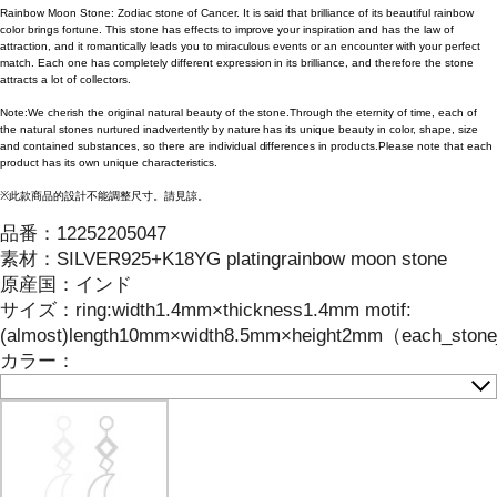
Rainbow Moon Stone: Zodiac stone of Cancer. It is said that brilliance of its beautiful rainbow
color brings fortune. This stone has effects to improve your inspiration and has the law of
attraction, and it romantically leads you to miraculous events or an encounter with your perfect
match. Each one has completely different expression in its brilliance, and therefore the stone
attracts a lot of collectors.
Note:We cherish the original natural beauty of the stone.Through the eternity of time, each of
the natural stones nurtured inadvertently by nature has its unique beauty in color, shape, size
and contained substances, so there are individual differences in products.Please note that each
product has its own unique characteristics.
※此款商品的設計不能調整尺寸。請見諒。
品番：
12252205047
素材：
SILVER925+K18YG platingrainbow moon stone
原産国：
インド
サイズ
：
ring:width1.4mm×thickness1.4mm motif:
(almost)length10mm×width8.5mm×height2mm（each_stone_ha
カラー：