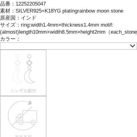
品番：
12252205047
素材：
SILVER925+K18YG platingrainbow moon stone
原産国：
インド
サイズ
：
ring:width1.4mm×thickness1.4mm motif:
(almost)length10mm×width8.5mm×height2mm（each_stone_ha
カラー：