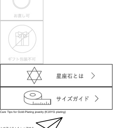
Care Tips for Gold-Plating jewelry (K18YG plating)