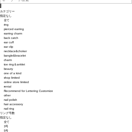
カテゴリー
指定なし
全て
ring
pierced earring
earring charm
back catch
ear cuff
ear clip
necklace&choker
bangle&bracelet
charm
toe ring＆anklet
beauty
one of a kind
shop limited
online store limited
rental
Recommend for Lettering Customize
other
nail polish
hair accessory
nail ring
リング号数
指定なし
全て
3号
5号