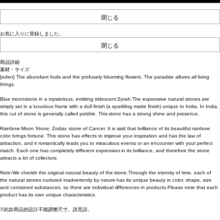
閉じる
お気に入りに登録しました。
閉じる
商品詳細
素材・サイズ
[eden] The abundant fruits and the profusely blooming flowers. The paradise allures all living
things.
Blue moonstone in a mysterious, emitting iridescent Syrah.The expressive natural stones are
simply set in a luxurious frame with a dull finish (a sparkling matte finish) unique to India. In India,
this cut of stone is generally called pebble. This stone has a strong shine and presence.
Rainbow Moon Stone: Zodiac stone of Cancer. It is said that brilliance of its beautiful rainbow
color brings fortune. This stone has effects to improve your inspiration and has the law of
attraction, and it romantically leads you to miraculous events or an encounter with your perfect
match. Each one has completely different expression in its brilliance, and therefore the stone
attracts a lot of collectors.
Note:We cherish the original natural beauty of the stone.Through the eternity of time, each of
the natural stones nurtured inadvertently by nature has its unique beauty in color, shape, size
and contained substances, so there are individual differences in products.Please note that each
product has its own unique characteristics.
※此款商品的設計不能調整尺寸。請見諒。