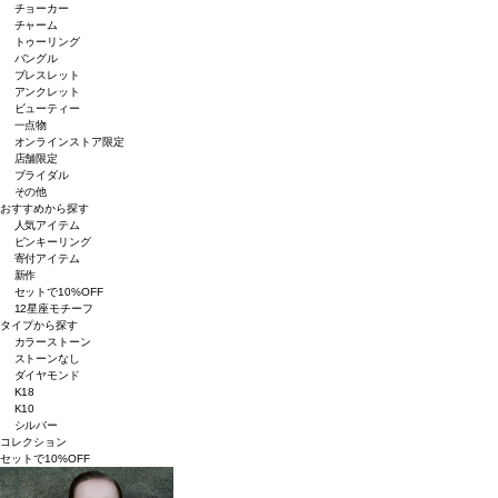
チョーカー
チャーム
トゥーリング
バングル
ブレスレット
アンクレット
ビューティー
一点物
オンラインストア限定
店舗限定
ブライダル
その他
おすすめから探す
人気アイテム
ピンキーリング
寄付アイテム
新作
セットで10%OFF
12星座モチーフ
タイプから探す
カラーストーン
ストーンなし
ダイヤモンド
K18
K10
シルバー
コレクション
セットで10%OFF