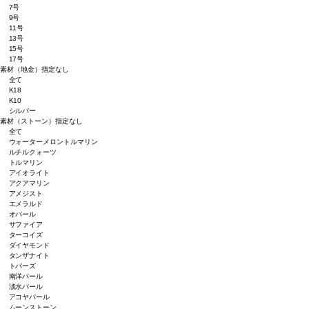
7号
9号
11号
13号
15号
17号
素材（地金）
指定なし
全て
K18
K10
シルバー
素材（ストーン）
指定なし
全て
ウォーターメロントルマリン
ルチルクォーツ
トルマリン
アイオライト
アクアマリン
アメジスト
エメラルド
オパール
サファイア
ターコイズ
ダイヤモンド
タンザナイト
トパーズ
南洋パール
淡水パール
アコヤパール
ムーンストーン