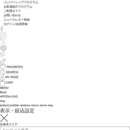
メンバーシッププログラム
お友達紹介プログラム
ご利用ガイド
お問い合わせ
ニュースレター登録
ログイン/会員登録
FAVORITES
SEARCH
MY PAGE
CART
MENU
Back
ARTIDA OUD
ring
[eden] pebble rainbow moon stone ring
表示・絞込設定
全条件クリア