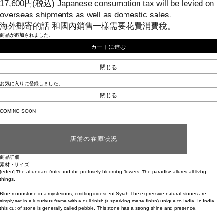
17,600
円
(税込)
Japanese consumption tax will be levied on
overseas shipments as well as domestic sales.
海外郵寄的話 和國內銷售一樣需要花費消費稅。
商品が追加されました。
カートに進む
閉じる
お気に入りに登録しました。
閉じる
COMING SOON
店舗の在庫状況
商品詳細
素材・サイズ
[eden] The abundant fruits and the profusely blooming flowers. The paradise allures all living
things.
Blue moonstone in a mysterious, emitting iridescent Syrah.The expressive natural stones are
simply set in a luxurious frame with a dull finish (a sparkling matte finish) unique to India. In India,
this cut of stone is generally called pebble. This stone has a strong shine and presence.