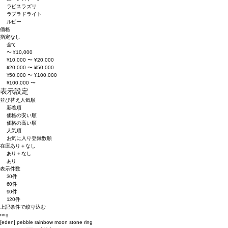
ラピスラズリ
ラブラドライト
ルビー
価格
指定なし
全て
〜 ¥10,000
¥10,000 〜 ¥20,000
¥20,000 〜 ¥50,000
¥50,000 〜 ¥100,000
¥100,000 〜
表示設定
並び替え
人気順
新着順
価格の安い順
価格の高い順
人気順
お気に入り登録数順
在庫
あり＋なし
あり＋なし
あり
表示件数
30件
60件
90件
120件
上記条件で絞り込む
ring
[eden]
pebble rainbow moon stone ring