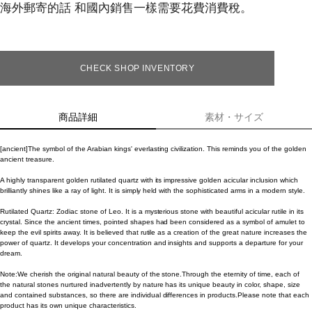
海外郵寄的話 和國內銷售一樣需要花費消費稅。
CHECK SHOP INVENTORY
商品詳細
素材・サイズ
[ancient]The symbol of the Arabian kings' everlasting civilization. This reminds you of the golden
ancient treasure.
A highly transparent golden rutilated quartz with its impressive golden acicular inclusion which
brilliantly shines like a ray of light. It is simply held with the sophisticated arms in a modern style.
Rutilated Quartz: Zodiac stone of Leo. It is a mysterious stone with beautiful acicular rutile in its
crystal. Since the ancient times, pointed shapes had been considered as a symbol of amulet to
keep the evil spirits away. It is believed that rutile as a creation of the great nature increases the
power of quartz. It develops your concentration and insights and supports a departure for your
dream.
Note:We cherish the original natural beauty of the stone.Through the eternity of time, each of
the natural stones nurtured inadvertently by nature has its unique beauty in color, shape, size
and contained substances, so there are individual differences in products.Please note that each
product has its own unique characteristics.