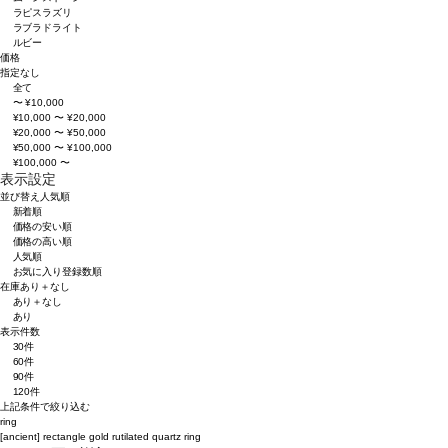
ラピスラズリ
ラブラドライト
ルビー
価格
指定なし
全て
〜 ¥10,000
¥10,000 〜 ¥20,000
¥20,000 〜 ¥50,000
¥50,000 〜 ¥100,000
¥100,000 〜
表示設定
並び替え
人気順
新着順
価格の安い順
価格の高い順
人気順
お気に入り登録数順
在庫
あり＋なし
あり＋なし
あり
表示件数
30件
60件
90件
120件
上記条件で絞り込む
ring
[ancient]
rectangle gold rutilated quartz ring