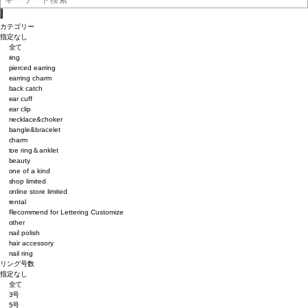
カテゴリー
指定なし
全て
ring
pierced earring
earring charm
back catch
ear cuff
ear clip
necklace&choker
bangle&bracelet
charm
toe ring＆anklet
beauty
one of a kind
shop limited
online store limited
rental
Recommend for Lettering Customize
other
nail polish
hair accessory
nail ring
リング号数
指定なし
全て
3号
5号