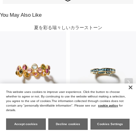
けをお手元に残して、その他をご返品いただくという方法も可能です。ぜひ、ご
自身にとって「これだ！」と思える一点に出会っていただけたら嬉しいです。
You May Also Like
This website uses cookies to improve user experience. Click the button to choose
whether to agree or not. By continuing to use the website without making a selection,
you agree to the use of cookies.The information collected through cookies does not
contain any "personally identifiable information". Please see our
cookie policy
for
details.
Accept cookies
Decline cookies
Cookies Settings