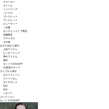
チョーカー
チャーム
トゥーリング
バングル
ブレスレット
アンクレット
ビューティー
一点物
オンラインストア限定
店舗限定
ブライダル
その他
おすすめから探す
人気アイテム
ピンキーリング
寄付アイテム
新作
セットで10%OFF
12星座モチーフ
タイプから探す
カラーストーン
ストーンなし
ダイヤモンド
K18
K10
シルバー
コレクション
セットで10%OFF