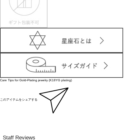
Care Tips for Gold-Plating jewelry (K18YG plating)
このアイテムをシェアする
Staff Reviews