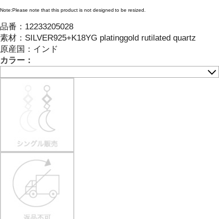
Note:Please note that this product is not designed to be resized.
品番：
12233205028
素材：
SILVER925+K18YG platinggold rutilated quartz
原産国：
インド
カラー：