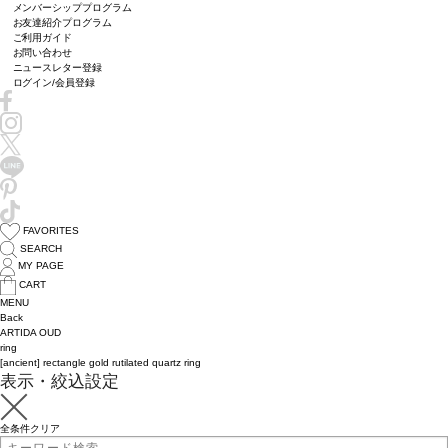
メンバーシッププログラム
お友達紹介プログラム
ご利用ガイド
お問い合わせ
ニュースレター登録
ログイン/会員登録
FAVORITES
SEARCH
MY PAGE
CART
MENU
Back
ARTIDA OUD
ring
[ancient] rectangle gold rutilated quartz ring
表示・絞込設定
全条件クリア