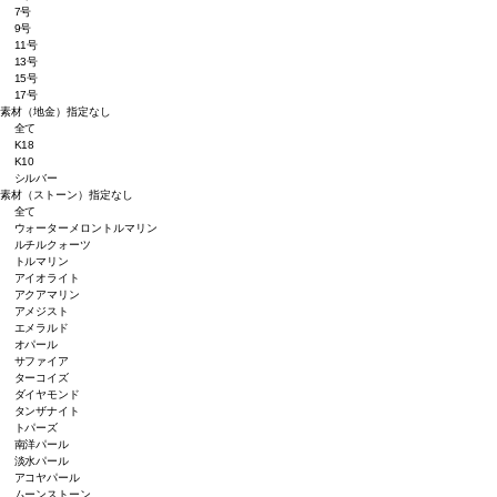
7号
9号
11号
13号
15号
17号
素材（地金）
指定なし
全て
K18
K10
シルバー
素材（ストーン）
指定なし
全て
ウォーターメロントルマリン
ルチルクォーツ
トルマリン
アイオライト
アクアマリン
アメジスト
エメラルド
オパール
サファイア
ターコイズ
ダイヤモンド
タンザナイト
トパーズ
南洋パール
淡水パール
アコヤパール
ムーンストーン