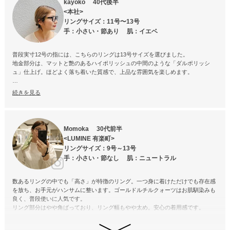
kayoko 40代後半
<本社>
リングサイズ：11号〜13号
手：小さい・節あり 肌：イエベ
普段実寸12号の指には、こちらのリングは13号サイズを選びました。
地金部分は、マットと艶のあるハイポリッシュの中間のような「ダルポリッシ
ュ」仕上げ。ほどよく落ち着いた質感で、上品な雰囲気を楽しめます。
石の美しさを最大限に引き立てるシンプルなデザインで、2点留めのセッティン
続きを見る
グもすっきりとした印象です。
その反面、石留めの特性上、強い衝撃や引っ掛かりによって石が外れる原因とな
る場合がありますので、お取り扱いにはご注意ください。
Momoka 30代前半
また、石は接着（のり留め）を併用して固定しているため、手洗いや入浴などで
<LUMINE 有楽町>
水に濡れると接着力が弱まり、石取れの原因となることがあります。水仕事や入
リングサイズ：9号～13号
浴の際は外していただくのがおすすめです。少し気を付けていただくだけで、美
手：小さい・節なし 肌：ニュートラル
しい状態をより長く保ちながらご愛用いただけます。
ゴールドルチルは、針の入り方や色味、表情に個体差があります。どれも天然石
数あるリングの中でも「高さ」が特徴のリング。一つ身に着けただけでも存在感
ならではの一点ものの魅力ですので、お手元に届いた石との出会いも楽しんでい
を放ち、お手元がハンサムに整います。ゴールドルチルクォーツはお肌馴染みも
ただけたら嬉しいですが、もちろん、「思っていた雰囲気と違った」と感じられ
良く、普段使いに人気です。
た場合は、未使用で返品条件を満たしていれば返品も可能ですので、遠慮なくご
リング部分はやや角ばっており、リング幅もやや太め。安心の着用感です。
利用ください。
「実際に見比べて選びたい」という方は、複数点ご注文いただき、お気に入りだ