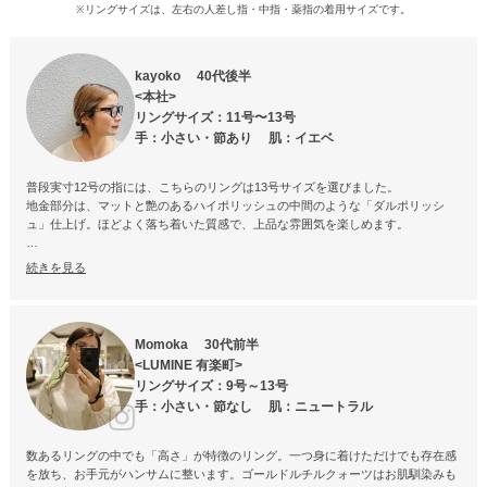
リングサイズは、左右の人差し指・中指・薬指の着用サイズです。
※
kayoko 40代後半
<本社>
リングサイズ：11号〜13号
手：小さい・節あり 肌：イエベ
普段実寸12号の指には、こちらのリングは13号サイズを選びました。
地金部分は、マットと艶のあるハイポリッシュの中間のような「ダルポリッシ
ュ」仕上げ。ほどよく落ち着いた質感で、上品な雰囲気を楽しめます。
石の美しさを最大限に引き立てるシンプルなデザインで、2点留めのセッティン
続きを見る
グもすっきりとした印象です。
その反面、石留めの特性上、強い衝撃や引っ掛かりによって石が外れる原因とな
る場合がありますので、お取り扱いにはご注意ください。
Momoka 30代前半
また、石は接着（のり留め）を併用して固定しているため、手洗いや入浴などで
<LUMINE 有楽町>
水に濡れると接着力が弱まり、石取れの原因となることがあります。水仕事や入
リングサイズ：9号～13号
浴の際は外していただくのがおすすめです。少し気を付けていただくだけで、美
手：小さい・節なし 肌：ニュートラル
しい状態をより長く保ちながらご愛用いただけます。
ゴールドルチルは、針の入り方や色味、表情に個体差があります。どれも天然石
数あるリングの中でも「高さ」が特徴のリング。一つ身に着けただけでも存在感
ならではの一点ものの魅力ですので、お手元に届いた石との出会いも楽しんでい
を放ち、お手元がハンサムに整います。ゴールドルチルクォーツはお肌馴染みも
ただけたら嬉しいですが、もちろん、「思っていた雰囲気と違った」と感じられ