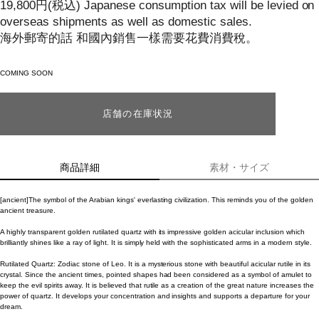
19,800
円
(税込)
Japanese consumption tax will be levied on
overseas shipments as well as domestic sales.
海外郵寄的話 和國內銷售一樣需要花費消費稅。
COMING SOON
店舗の在庫状況
商品詳細
素材・サイズ
[ancient]The symbol of the Arabian kings' everlasting civilization. This reminds you of the golden
ancient treasure.
A highly transparent golden rutilated quartz with its impressive golden acicular inclusion which
brilliantly shines like a ray of light. It is simply held with the sophisticated arms in a modern style.
Rutilated Quartz: Zodiac stone of Leo. It is a mysterious stone with beautiful acicular rutile in its
crystal. Since the ancient times, pointed shapes had been considered as a symbol of amulet to
keep the evil spirits away. It is believed that rutile as a creation of the great nature increases the
power of quartz. It develops your concentration and insights and supports a departure for your
dream.