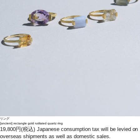
リング
[ancient]
rectangle gold rutilated quartz ring
19,800
円
(税込)
Japanese consumption tax will be levied on
overseas shipments as well as domestic sales.