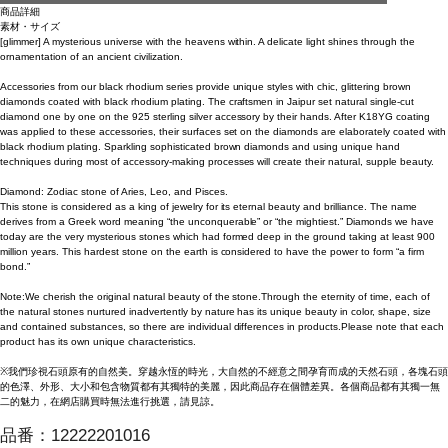
商品詳細
素材・サイズ
[glimmer] A mysterious universe with the heavens within. A delicate light shines through the
ornamentation of an ancient civilization.
Accessories from our black rhodium series provide unique styles with chic, glittering brown
diamonds coated with black rhodium plating. The craftsmen in Jaipur set natural single-cut
diamond one by one on the 925 sterling silver accessory by their hands. After K18YG coating
was applied to these accessories, their surfaces set on the diamonds are elaborately coated with
black rhodium plating. Sparkling sophisticated brown diamonds and using unique hand
techniques during most of accessory-making processes will create their natural, supple beauty.
Diamond: Zodiac stone of Aries, Leo, and Pisces.
This stone is considered as a king of jewelry for its eternal beauty and brilliance. The name
derives from a Greek word meaning “the unconquerable” or “the mightiest.” Diamonds we have
today are the very mysterious stones which had formed deep in the ground taking at least 900
million years. This hardest stone on the earth is considered to have the power to form “a firm
bond.”
Note:We cherish the original natural beauty of the stone.Through the eternity of time, each of
the natural stones nurtured inadvertently by nature has its unique beauty in color, shape, size
and contained substances, so there are individual differences in products.Please note that each
product has its own unique characteristics.
※我們珍視石頭原有的自然美。穿越永恆的時光，大自然的不經意之間孕育而成的天然石頭，各塊石頭
的色澤、外形、大小和包含物質都有其獨特的美麗，因此商品存在個體差異。各個商品都有其獨一無
二的魅力，在網店購買時無法進行挑選，請見諒。
品番：
12222201016