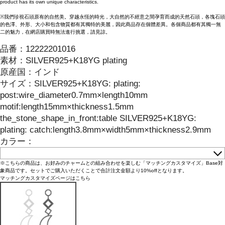
product has its own unique characteristics.
※我們珍視石頭原有的自然美。穿越永恆的時光，大自然的不經意之間孕育而成的天然石頭，各塊石頭
的色澤、外形、大小和包含物質都有其獨特的美麗，因此商品存在個體差異。各個商品都有其獨一無
二的魅力，在網店購買時無法進行挑選，請見諒。
品番：
12222201016
素材：
SILVER925+K18YG plating
原産国：
インド
サイズ
：
SILVER925+K18YG: plating:
post:wire_diameter0.7mm×length10mm
motif:length15mm×thickness1.5mm
the_stone_shape_in_front:table SILVER925+K18YG:
plating: catch:length3.8mm×width5mm×thickness2.9mm
カラー：
※こちらの商品は、お好みのチャームとの組み合わせを楽しむ「マッチングカスタマイズ」Base対
象商品です。セットでご購入いただくことで合計注文金額より10%offとなります。
マッチングカスタマイズページはこちら