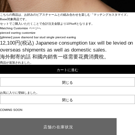
こちらの商品は、お好みのピアスチャームとの組み合わせを楽しむ「マッチングカスタマイズ」
Base対象商品です。
セットでご購入いただくことで合計注文金額より10%offとなります。
Matching Customize ページへ
pierced earring
customize
[glimmer]
pave diamond bar stud single pierced earring
12,100
円
(税込)
Japanese consumption tax will be levied on
overseas shipments as well as domestic sales.
海外郵寄的話 和國內銷售一樣需要花費消費稅。
商品が追加されました。
カートに進む
閉じる
お気に入りに登録しました。
閉じる
COMING SOON
店舗の在庫状況