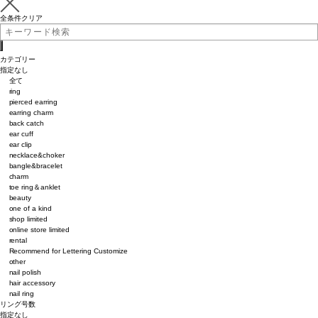
全条件クリア
カテゴリー
指定なし
全て
ring
pierced earring
earring charm
back catch
ear cuff
ear clip
necklace&choker
bangle&bracelet
charm
toe ring＆anklet
beauty
one of a kind
shop limited
online store limited
rental
Recommend for Lettering Customize
other
nail polish
hair accessory
nail ring
リング号数
指定なし