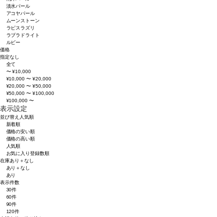
淡水パール
アコヤパール
ムーンストーン
ラピスラズリ
ラブラドライト
ルビー
価格
指定なし
全て
〜 ¥10,000
¥10,000 〜 ¥20,000
¥20,000 〜 ¥50,000
¥50,000 〜 ¥100,000
¥100,000 〜
表示設定
並び替え
人気順
新着順
価格の安い順
価格の高い順
人気順
お気に入り登録数順
在庫
あり＋なし
あり＋なし
あり
表示件数
30件
60件
90件
120件