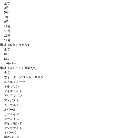
全て
3号
5号
7号
9号
11号
13号
15号
17号
素材（地金）
指定なし
全て
K18
K10
シルバー
素材（ストーン）
指定なし
全て
ウォーターメロントルマリン
ルチルクォーツ
トルマリン
アイオライト
アクアマリン
アメジスト
エメラルド
オパール
サファイア
ターコイズ
ダイヤモンド
タンザナイト
トパーズ
南洋パール