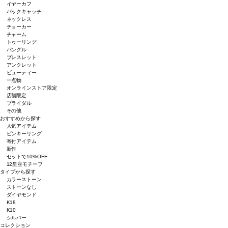
イヤーカフ
バックキャッチ
ネックレス
チョーカー
チャーム
トゥーリング
バングル
ブレスレット
アンクレット
ビューティー
一点物
オンラインストア限定
店舗限定
ブライダル
その他
おすすめから探す
人気アイテム
ピンキーリング
寄付アイテム
新作
セットで10%OFF
12星座モチーフ
タイプから探す
カラーストーン
ストーンなし
ダイヤモンド
K18
K10
シルバー
コレクション