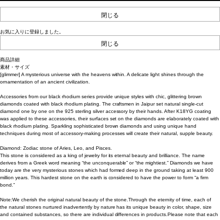
閉じる
お気に入りに登録しました。
閉じる
商品詳細
素材・サイズ
[glimmer] A mysterious universe with the heavens within. A delicate light shines through the
ornamentation of an ancient civilization.
Accessories from our black rhodium series provide unique styles with chic, glittering brown
diamonds coated with black rhodium plating. The craftsmen in Jaipur set natural single-cut
diamond one by one on the 925 sterling silver accessory by their hands. After K18YG coating
was applied to these accessories, their surfaces set on the diamonds are elaborately coated with
black rhodium plating. Sparkling sophisticated brown diamonds and using unique hand
techniques during most of accessory-making processes will create their natural, supple beauty.
Diamond: Zodiac stone of Aries, Leo, and Pisces.
This stone is considered as a king of jewelry for its eternal beauty and brilliance. The name
derives from a Greek word meaning “the unconquerable” or “the mightiest.” Diamonds we have
today are the very mysterious stones which had formed deep in the ground taking at least 900
million years. This hardest stone on the earth is considered to have the power to form “a firm
bond.”
Note:We cherish the original natural beauty of the stone.Through the eternity of time, each of
the natural stones nurtured inadvertently by nature has its unique beauty in color, shape, size
and contained substances, so there are individual differences in products.Please note that each