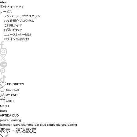
About
寄付プロジェクト
サービス
メンバーシッププログラム
お友達紹介プログラム
ご利用ガイド
お問い合わせ
ニュースレター登録
ログイン/会員登録
FAVORITES
SEARCH
MY PAGE
CART
MENU
Back
ARTIDA OUD
pierced earring
[glimmer] pave diamond bar stud single pierced earring
表示・絞込設定