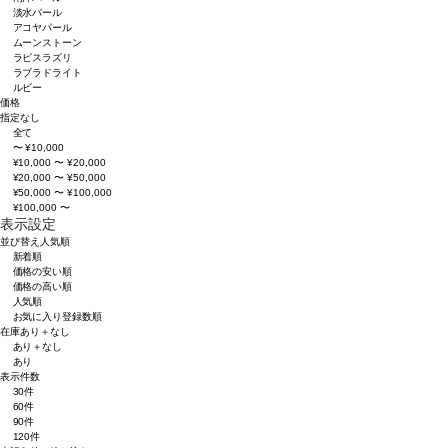
淡水パール
アコヤパール
ムーンストーン
ラピスラズリ
ラブラドライト
ルビー
価格
指定なし
全て
〜 ¥10,000
¥10,000 〜 ¥20,000
¥20,000 〜 ¥50,000
¥50,000 〜 ¥100,000
¥100,000 〜
表示設定
並び替え
人気順
新着順
価格の安い順
価格の高い順
人気順
お気に入り登録数順
在庫
あり＋なし
あり＋なし
あり
表示件数
30件
60件
90件
120件