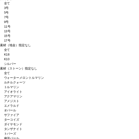
全て
3号
5号
7号
9号
11号
13号
15号
17号
素材（地金）
指定なし
全て
K18
K10
シルバー
素材（ストーン）
指定なし
全て
ウォーターメロントルマリン
ルチルクォーツ
トルマリン
アイオライト
アクアマリン
アメジスト
エメラルド
オパール
サファイア
ターコイズ
ダイヤモンド
タンザナイト
トパーズ
南洋パール