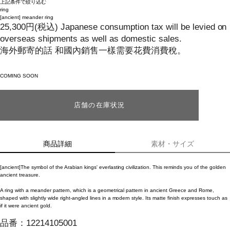
上記条件で絞り込む
ring
[ancient]
meander ring
25,300
円
(税込)
Japanese consumption tax will be levied on
overseas shipments as well as domestic sales.
海外郵寄的話 和國內銷售一樣需要花費消費稅。
COMING SOON
店舗の在庫状況
商品詳細
素材・サイズ
[ancient]The symbol of the Arabian kings' everlasting civilization. This reminds you of the golden
ancient treasure.
A ring with a meander pattern, which is a geometrical pattern in ancient Greece and Rome,
shaped with slightly wide right-angled lines in a modern style. Its matte finish expresses touch as
if it were ancient gold.
品番：
12214105001