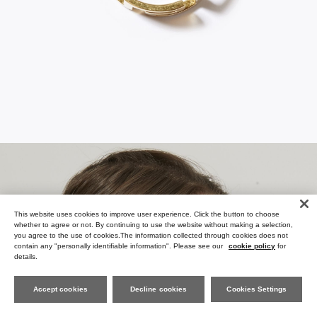
This website uses cookies to improve user experience. Click the button to choose
whether to agree or not. By continuing to use the website without making a selection,
you agree to the use of cookies.The information collected through cookies does not
contain any "personally identifiable information". Please see our
cookie policy
for
details.
Accept cookies
Decline cookies
Cookies Settings