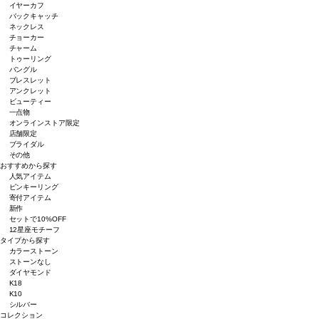
イヤーカフ
バックキャッチ
ネックレス
チョーカー
チャーム
トゥーリング
バングル
ブレスレット
アンクレット
ビューティー
一点物
オンラインストア限定
店舗限定
ブライダル
その他
おすすめから探す
人気アイテム
ピンキーリング
寄付アイテム
新作
セットで10%OFF
12星座モチーフ
タイプから探す
カラーストーン
ストーンなし
ダイヤモンド
K18
K10
シルバー
コレクション