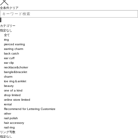
全条件クリア
カテゴリー
指定なし
全て
ring
pierced earring
earring charm
back catch
ear cuff
ear clip
necklace&choker
bangle&bracelet
charm
toe ring＆anklet
beauty
one of a kind
shop limited
online store limited
rental
Recommend for Lettering Customize
other
nail polish
hair accessory
nail ring
リング号数
指定なし