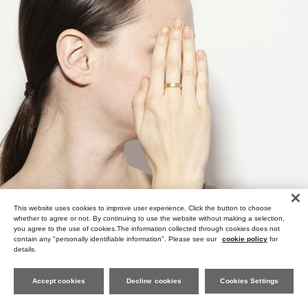
This website uses cookies to improve user experience. Click the button to choose
whether to agree or not. By continuing to use the website without making a selection,
you agree to the use of cookies.The information collected through cookies does not
contain any "personally identifiable information". Please see our
cookie policy
for
details.
Accept cookies
Decline cookies
Cookies Settings