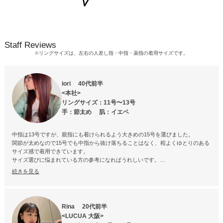
Staff Reviews
リングサイズは、左右の人差し指・中指・薬指の着用サイズです。
※
iori 40代前半
<本社>
リングサイズ：11号〜13号
手：節太め 肌：イエベ
中指は13号ですが、親指にも着けられるよう大きめの15号を選びました。
関節が太めなので15号でも中指から抜け落ちることはなく、程よくゆとりのある
サイズ感で着用できています。
サイズ選びに悩まれている方の参考になればうれしいです。
シンプルながら程よいボリューム感と存在感があり、ひとつ着けるだけでも手元
続きを見る
がぐっと引き締まります。
隣り合う指に華奢なチェーンリングや天然石リングを合わせてもバランスよくま
とまります。
Rina 20代前半
<LUCUA 大阪>