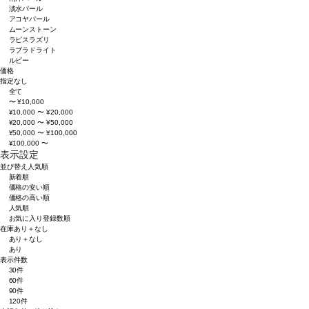
淡水パール
アコヤパール
ムーンストーン
ラピスラズリ
ラブラドライト
ルビー
価格
指定なし
全て
〜 ¥10,000
¥10,000 〜 ¥20,000
¥20,000 〜 ¥50,000
¥50,000 〜 ¥100,000
¥100,000 〜
表示設定
並び替え
人気順
新着順
価格の安い順
価格の高い順
人気順
お気に入り登録数順
在庫
あり＋なし
あり＋なし
あり
表示件数
30件
60件
90件
120件