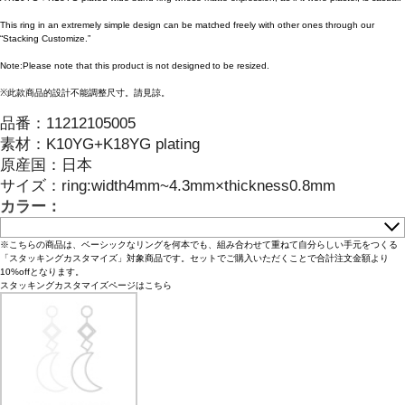
This ring in an extremely simple design can be matched freely with other ones through our
“Stacking Customize.”
Note:Please note that this product is not designed to be resized.
※此款商品的設計不能調整尺寸。請見諒。
品番：
11212105005
素材：
K10YG+K18YG plating
原産国：
日本
サイズ
：
ring:width4mm~4.3mm×thickness0.8mm
カラー：
※こちらの商品は、ベーシックなリングを何本でも、組み合わせて重ねて自分らしい手元をつくる
「スタッキングカスタマイズ」対象商品です。セットでご購入いただくことで合計注文金額より
10%offとなります。
スタッキングカスタマイズページはこちら