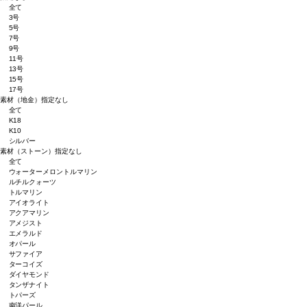
全て
3号
5号
7号
9号
11号
13号
15号
17号
素材（地金）
指定なし
全て
K18
K10
シルバー
素材（ストーン）
指定なし
全て
ウォーターメロントルマリン
ルチルクォーツ
トルマリン
アイオライト
アクアマリン
アメジスト
エメラルド
オパール
サファイア
ターコイズ
ダイヤモンド
タンザナイト
トパーズ
南洋パール