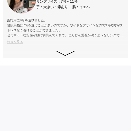
リングサイズ：7号～11号
手：大きい・節あり 肌：イエベ
薬指用に9号を選びました。
普段薬指は7号を選ぶことが多いのですが、ワイドなデザインなので9号の方がス
トレスなく着けることができました。
セミマットな質感が肌に馴染んでくれて、どんどん愛着が湧くようなリングで
す。
続きを見る