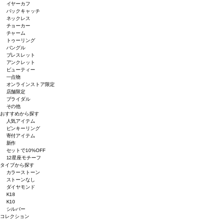
イヤーカフ
バックキャッチ
ネックレス
チョーカー
チャーム
トゥーリング
バングル
ブレスレット
アンクレット
ビューティー
一点物
オンラインストア限定
店舗限定
ブライダル
その他
おすすめから探す
人気アイテム
ピンキーリング
寄付アイテム
新作
セットで10%OFF
12星座モチーフ
タイプから探す
カラーストーン
ストーンなし
ダイヤモンド
K18
K10
シルバー
コレクション