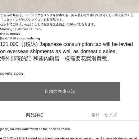
こちらの商品は、ベーシックなリングを何本でも、組み合わせて重ねて自分らしい手元をつくる
「スタッキングカスタマイズ」対象商品です。
セットでご購入いただくことで合計注文金額より10%offとなります。
Stacking Customize ページへ
ring
customize
[basic]
K10 stucco wide ring
121,000
円
(税込)
Japanese consumption tax will be levied
on overseas shipments as well as domestic sales.
海外郵寄的話 和國內銷售一樣需要花費消費稅。
COMING SOON
店舗の在庫状況
商品詳細
素材・サイズ
[basic] An immutable world as the endless desert.
A K10YG＋K18YG plated wide band ring whose matte expression, as if it were plaster, is casual.