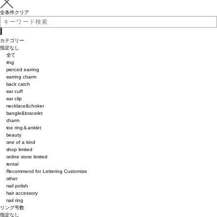
全条件クリア
カテゴリー
指定なし
全て
ring
pierced earring
earring charm
back catch
ear cuff
ear clip
necklace&choker
bangle&bracelet
charm
toe ring＆anklet
beauty
one of a kind
shop limited
online store limited
rental
Recommend for Lettering Customize
other
nail polish
hair accessory
nail ring
リング号数
指定なし