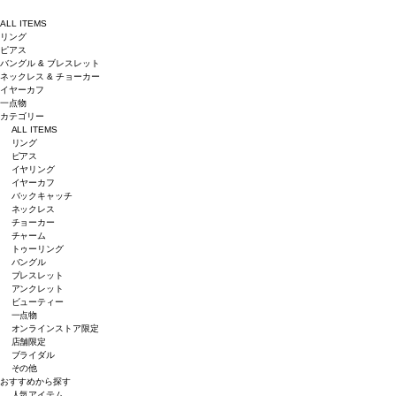
ALL ITEMS
リング
ピアス
バングル & ブレスレット
ネックレス & チョーカー
イヤーカフ
一点物
カテゴリー
ALL ITEMS
リング
ピアス
イヤリング
イヤーカフ
バックキャッチ
ネックレス
チョーカー
チャーム
トゥーリング
バングル
ブレスレット
アンクレット
ビューティー
一点物
オンラインストア限定
店舗限定
ブライダル
その他
おすすめから探す
人気アイテム