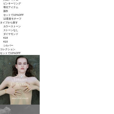
ピンキーリング
寄付アイテム
新作
セットで10%OFF
12星座モチーフ
タイプから探す
カラーストーン
ストーンなし
ダイヤモンド
K18
K10
シルバー
コレクション
セットで10%OFF