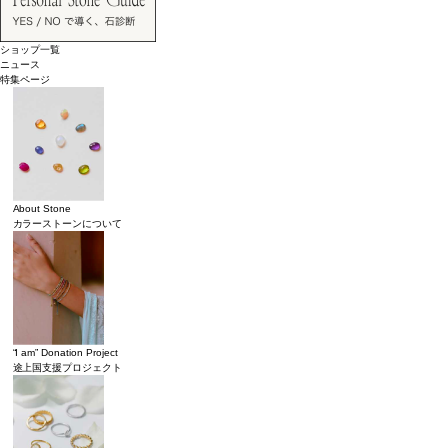
ショップ一覧
ニュース
特集ページ
About Stone
カラーストーンについて
“I am” Donation Project
途上国支援プロジェクト