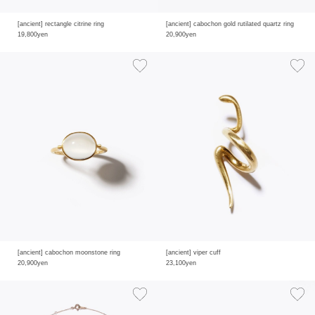
[ancient] rectangle citrine ring
[ancient] cabochon gold rutilated quartz ring
19,800yen
20,900yen
[ancient] cabochon moonstone ring
[ancient] viper cuff
20,900yen
23,100yen