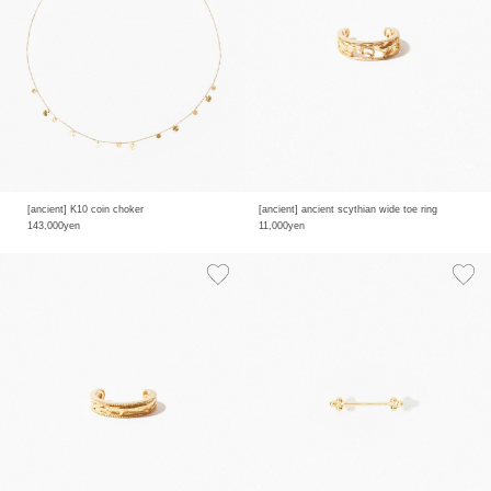
[ancient] K10 coin choker
[ancient] ancient scythian wide toe ring
143,000yen
11,000yen