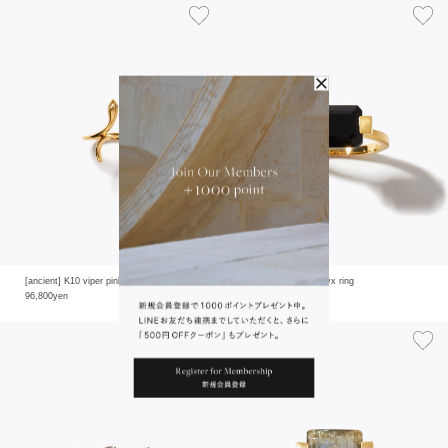
[ancient] K10 viper pinky ring
[ancient] rectangle onyx ring
96,800yen
19,800yen