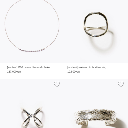
[ancient] K10 brown diamond choker
[ancient] texture circle silver ring
187,000yen
19,800yen