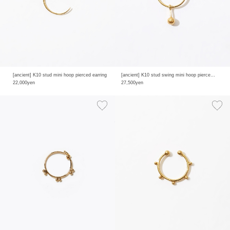
[ancient] K10 stud mini hoop pierced earring
[ancient] K10 stud swing mini hoop pierced earring
22,000yen
27,500yen