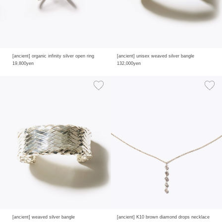
[ancient] organic infinity silver open ring
[ancient] unisex weaved silver bangle
19,800yen
132,000yen
[ancient] weaved silver bangle
[ancient] K10 brown diamond drops necklace