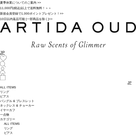
夏季休業についてのご案内 >>
11,000円(税込)以上で送料無料！＞＞
新規会員登録で1,000ポイントプレゼント！>>
10日以内返品可能 [一部商品を除く]>>
JP
JP
ALL ITEMS
リング
ピアス
バングル & ブレスレット
ネックレス & チョーカー
イヤーカフ
一点物
カテゴリー
ALL ITEMS
リング
ピアス