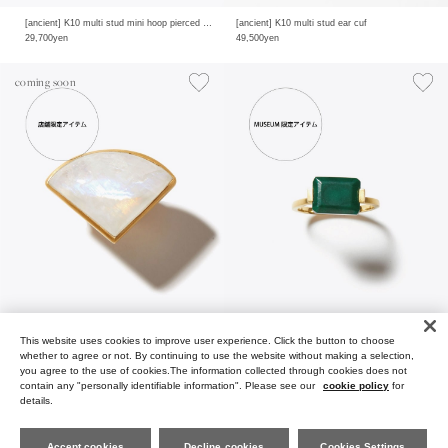
[ancient] K10 multi stud mini hoop pierced earring
[ancient] K10 multi stud ear cuf
29,700yen
49,500yen
coming soon
This website uses cookies to improve user experience. Click the button to choose
[ancient] One of a kind rainbow moon stone ring
[ancient] rectangle malachite ring
whether to agree or not. By continuing to use the website without making a selection,
69,300yen
20,900yen
you agree to the use of cookies.The information collected through cookies does not
contain any "personally identifiable information". Please see our
cookie policy
for
details.
Accept cookies
Decline cookies
Cookies Settings