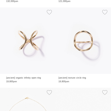
132,000yen
121,000yen
[ancient] organic infinity open ring
[ancient] texture circle ring
19,800yen
19,800yen