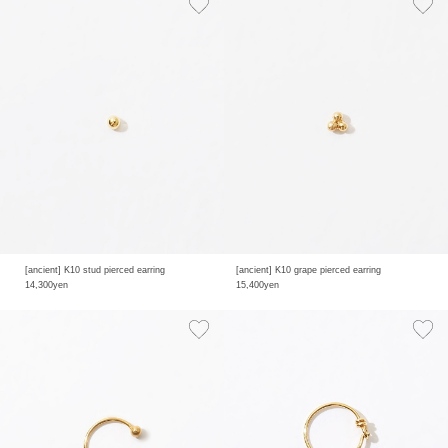
[ancient] K10 stud pierced earring
[ancient] K10 grape pierced earring
14,300yen
15,400yen