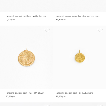
[ancient] ancient scythian middle toe ring
[ancient] double grape bar stud pierced earring
9,900yen
34,100yen
[ancient] ancient coin - ARTIDA charm
[ancient] ancient coin - GREEK charm
25,300yen
13,200yen