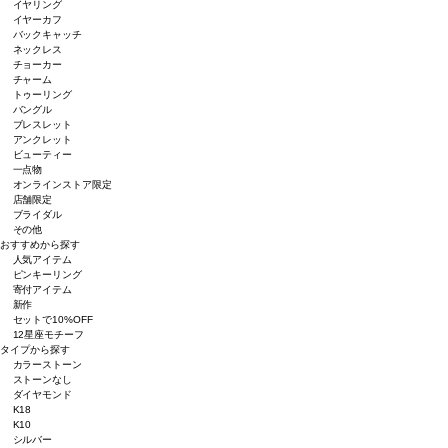
イヤリング
イヤーカフ
バックキャッチ
ネックレス
チョーカー
チャーム
トゥーリング
バングル
ブレスレット
アンクレット
ビューティー
一点物
オンラインストア限定
店舗限定
ブライダル
その他
おすすめから探す
人気アイテム
ピンキーリング
寄付アイテム
新作
セットで10%OFF
12星座モチーフ
タイプから探す
カラーストーン
ストーンなし
ダイヤモンド
K18
K10
シルバー