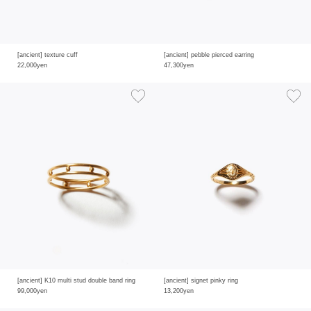
[ancient] texture cuff
[ancient] pebble pierced earring
22,000yen
47,300yen
[ancient] K10 multi stud double band ring
[ancient] signet pinky ring
99,000yen
13,200yen