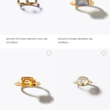
[ancient] K10 brown diamond crown ring
[ancient] rectangle labradolite ring
121,000yen
19,800yen