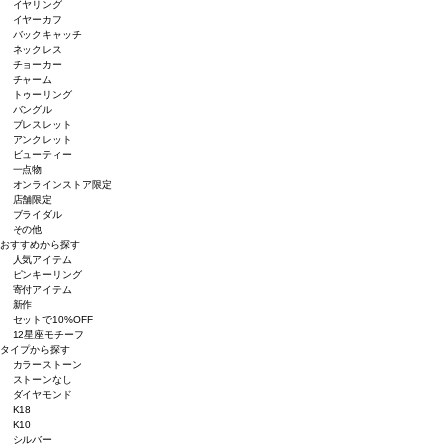
イヤリング
イヤーカフ
バックキャッチ
ネックレス
チョーカー
チャーム
トゥーリング
バングル
ブレスレット
アンクレット
ビューティー
一点物
オンラインストア限定
店舗限定
ブライダル
その他
おすすめから探す
人気アイテム
ピンキーリング
寄付アイテム
新作
セットで10%OFF
12星座モチーフ
タイプから探す
カラーストーン
ストーンなし
ダイヤモンド
K18
K10
シルバー