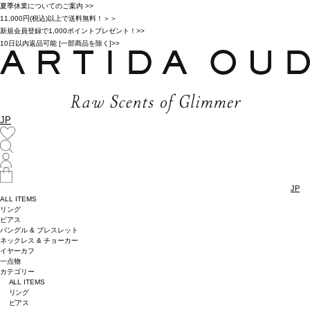
夏季休業についてのご案内 >>
11,000円(税込)以上で送料無料！＞＞
新規会員登録で1,000ポイントプレゼント！>>
10日以内返品可能 [一部商品を除く]>>
JP
JP
ALL ITEMS
リング
ピアス
バングル & ブレスレット
ネックレス & チョーカー
イヤーカフ
一点物
カテゴリー
ALL ITEMS
リング
ピアス