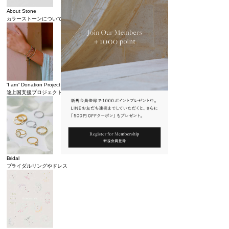
About Stone
カラーストーンについて
“I am” Donation Project
途上国支援プロジェクト
Bridal
ブライダルリングやドレス