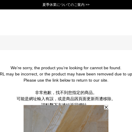
夏季休業についてのご案内 >>
11,000円(税込)以上で送料無料！＞＞
新規会員登録で1,000ポイントプレゼント！>>
10日以内返品可能 [一部商品を除く]>>
We’re sorry, the product you’re looking for cannot be found.
RL may be incorrect, or the product may have been removed due to up
Please use the link below to return to our site.
非常抱歉，找不到您指定的商品。
可能是網址輸入有誤，或是商品因頁面更新而遭移除。
請點擊下方連結返回網站。
BACK TO TOP