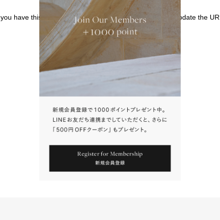
f you have this page bookmarked, we kindly ask that you update the UR
請點擊上方連結返回網站。