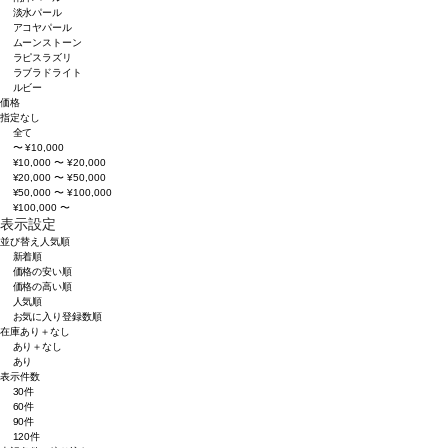
淡水パール
アコヤパール
ムーンストーン
ラピスラズリ
ラブラドライト
ルビー
価格
指定なし
全て
〜 ¥10,000
¥10,000 〜 ¥20,000
¥20,000 〜 ¥50,000
¥50,000 〜 ¥100,000
¥100,000 〜
表示設定
並び替え
人気順
新着順
価格の安い順
価格の高い順
人気順
お気に入り登録数順
在庫
あり＋なし
あり＋なし
あり
表示件数
30件
60件
90件
120件