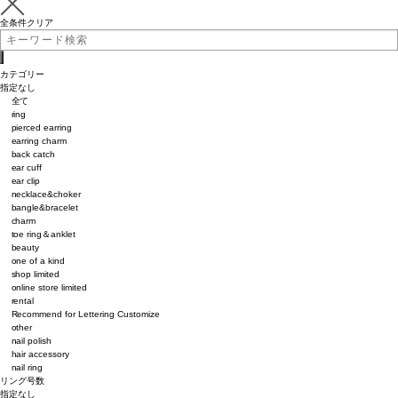
全条件クリア
カテゴリー
指定なし
全て
ring
pierced earring
earring charm
back catch
ear cuff
ear clip
necklace&choker
bangle&bracelet
charm
toe ring＆anklet
beauty
one of a kind
shop limited
online store limited
rental
Recommend for Lettering Customize
other
nail polish
hair accessory
nail ring
リング号数
指定なし