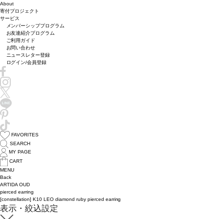
About
寄付プロジェクト
サービス
メンバーシッププログラム
お友達紹介プログラム
ご利用ガイド
お問い合わせ
ニュースレター登録
ログイン/会員登録
FAVORITES
SEARCH
MY PAGE
CART
MENU
Back
ARTIDA OUD
pierced earring
[constellation] K10 LEO diamond ruby pierced earring
表示・絞込設定