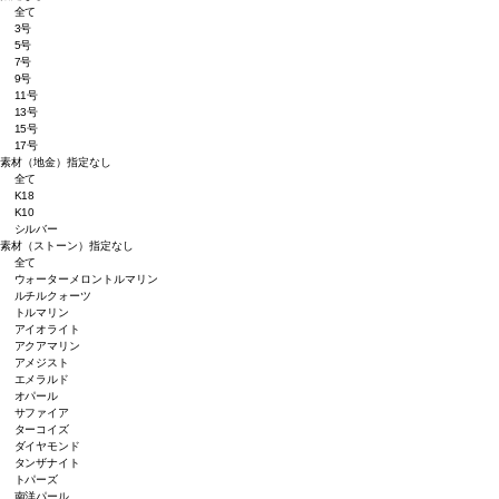
全て
3号
5号
7号
9号
11号
13号
15号
17号
素材（地金）
指定なし
全て
K18
K10
シルバー
素材（ストーン）
指定なし
全て
ウォーターメロントルマリン
ルチルクォーツ
トルマリン
アイオライト
アクアマリン
アメジスト
エメラルド
オパール
サファイア
ターコイズ
ダイヤモンド
タンザナイト
トパーズ
南洋パール