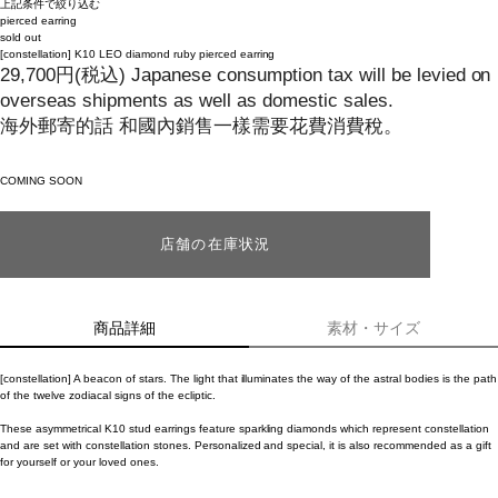
上記条件で絞り込む
pierced earring
sold out
[constellation]
K10 LEO diamond ruby pierced earring
29,700
円
(税込)
Japanese consumption tax will be levied on
overseas shipments as well as domestic sales.
海外郵寄的話 和國內銷售一樣需要花費消費稅。
COMING SOON
店舗の在庫状況
商品詳細
素材・サイズ
[constellation] A beacon of stars. The light that illuminates the way of the astral bodies is the path
of the twelve zodiacal signs of the ecliptic.
These asymmetrical K10 stud earrings feature sparkling diamonds which represent constellation
and are set with constellation stones. Personalized and special, it is also recommended as a gift
for yourself or your loved ones.