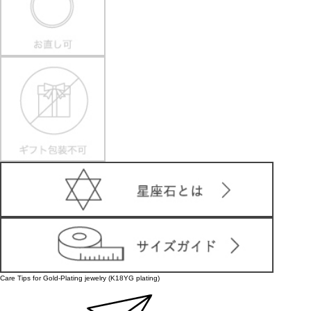
Care Tips for Gold-Plating jewelry (K18YG plating)