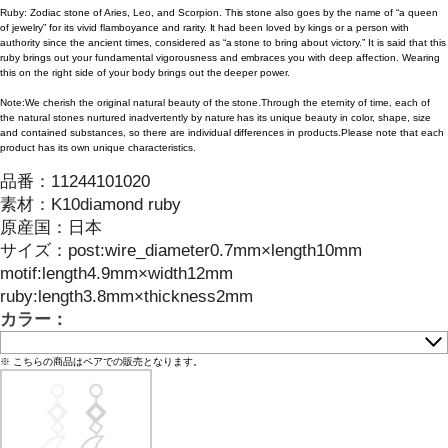
Ruby: Zodiac stone of Aries, Leo, and Scorpion. This stone also goes by the name of “a queen
of jewelry” for its vivid flamboyance and rarity. It had been loved by kings or a person with
authority since the ancient times, considered as “a stone to bring about victory.” It is said that this
ruby brings out your fundamental vigorousness and embraces you with deep affection. Wearing
this on the right side of your body brings out the deeper power.
Note:We cherish the original natural beauty of the stone.Through the eternity of time, each of
the natural stones nurtured inadvertently by nature has its unique beauty in color, shape, size
and contained substances, so there are individual differences in products.Please note that each
product has its own unique characteristics.
品番：
11244101020
素材：
K10diamond ruby
原産国：
日本
サイズ
：
post:wire_diameter0.7mm×length10mm
motif:length4.9mm×width12mm
ruby:length3.8mm×thickness2mm
カラー：
※ こちらの商品はペアでの販売となります。