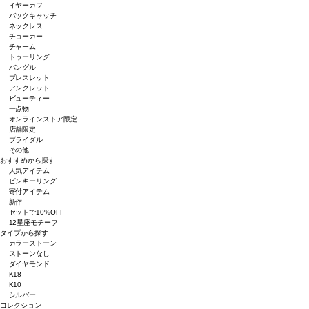
イヤーカフ
バックキャッチ
ネックレス
チョーカー
チャーム
トゥーリング
バングル
ブレスレット
アンクレット
ビューティー
一点物
オンラインストア限定
店舗限定
ブライダル
その他
おすすめから探す
人気アイテム
ピンキーリング
寄付アイテム
新作
セットで10%OFF
12星座モチーフ
タイプから探す
カラーストーン
ストーンなし
ダイヤモンド
K18
K10
シルバー
コレクション