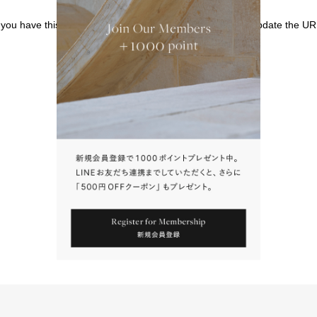
f you have this page bookmarked, we kindly ask that you update the UR
請點擊上方連結返回網站。