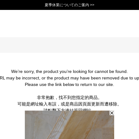
夏季休業についてのご案内 >>
11,000円(税込)以上で送料無料！＞＞
新規会員登録で1,000ポイントプレゼント！>>
10日以内返品可能 [一部商品を除く]>>
We’re sorry, the product you’re looking for cannot be found.
RL may be incorrect, or the product may have been removed due to up
Please use the link below to return to our site.
非常抱歉，找不到您指定的商品。
可能是網址輸入有誤，或是商品因頁面更新而遭移除。
請點擊下方連結返回網站。
BACK TO TOP