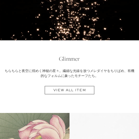
Glimmer
ちらちらと夜空に煌めく神秘の星々。繊細な光線を放つメレダイヤをちりばめ、有機
的なフォルムに象ったモチーフたち。
VIEW ALL ITEM