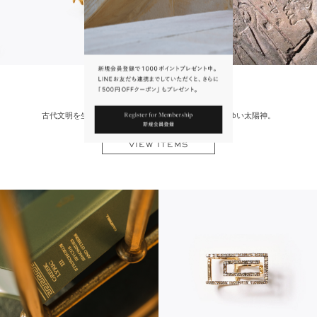
amen
古代文明を生んだナイルの地。豊穣を象徴する、まばゆい太陽神。
VIEW ITEMS