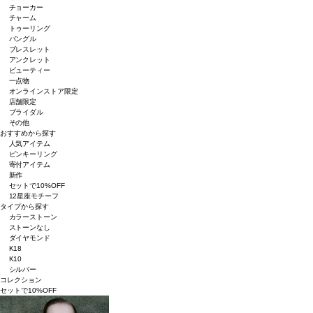
チョーカー
チャーム
トゥーリング
バングル
ブレスレット
アンクレット
ビューティー
一点物
オンラインストア限定
店舗限定
ブライダル
その他
おすすめから探す
人気アイテム
ピンキーリング
寄付アイテム
新作
セットで10%OFF
12星座モチーフ
タイプから探す
カラーストーン
ストーンなし
ダイヤモンド
K18
K10
シルバー
コレクション
セットで10%OFF