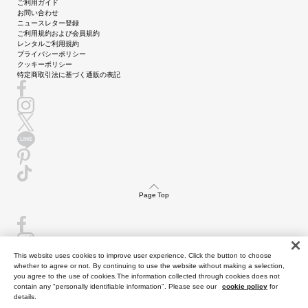
ご利用ガイド
お問い合わせ
ニュースレター登録
ご利用規約および会員規約
レンタルご利用規約
プライバシーポリシー
クッキーポリシー
特定商取引法に基づく通販の表記
Page Top
This website uses cookies to improve user experience. Click the button to choose
whether to agree or not. By continuing to use the website without making a selection,
you agree to the use of cookies.The information collected through cookies does not
contain any "personally identifiable information". Please see our
cookie policy
for
details.