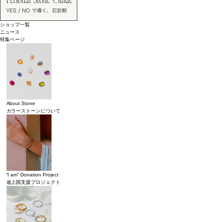
ショップ一覧
ニュース
特集ページ
About Stone
カラーストーンについて
“I am” Donation Project
途上国支援プロジェクト