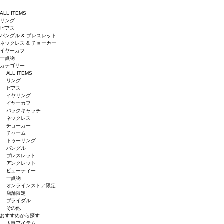
ALL ITEMS
リング
ピアス
バングル & ブレスレット
ネックレス & チョーカー
イヤーカフ
一点物
カテゴリー
ALL ITEMS
リング
ピアス
イヤリング
イヤーカフ
バックキャッチ
ネックレス
チョーカー
チャーム
トゥーリング
バングル
ブレスレット
アンクレット
ビューティー
一点物
オンラインストア限定
店舗限定
ブライダル
その他
おすすめから探す
人気アイテム