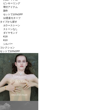
ピンキーリング
寄付アイテム
新作
セットで10%OFF
12星座モチーフ
タイプから探す
カラーストーン
ストーンなし
ダイヤモンド
K18
K10
シルバー
コレクション
セットで10%OFF